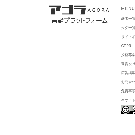
MEN
著者一
タグ一
サイト
GEPR
投稿募
運営会
広告掲
お問合
免責事
本サイ