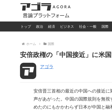
トップ
政治
経済
ビジネス
社会・一般
国際
ホーム
国際
安倍政権の「中国接近」に米国で痛
アゴラ
安倍晋三首相の最近の中国への接近に
声があがった。中国の国際規則を無視
めたのにもかかわらず日本が中国と融