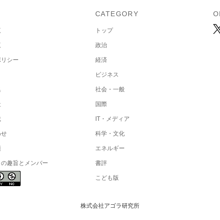
U
CATEGORY
O
覧
トップ
覧
政治
ポリシー
経済
ビジネス
集
社会・一般
社
国際
載
IT・メディア
わせ
科学・文化
項
エネルギー
トの趣旨とメンバー
書評
こども版
株式会社アゴラ研究所