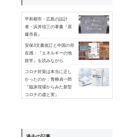
平和都市・広島の設計
者・浜井信三の著書『原
爆市長』
安保3文書改訂と中国の存
在感：『エネルギーの地
政学』を読みながら
コロナ対策は本当に正し
かったのか：青柳貞一郎
『臨床現場からみた新型
コロナの虚と実』
過去の記事