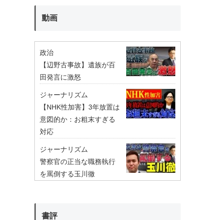
動画
政治
【辺野古事故】遺族が百
田発言に激怒
ジャーナリズム
【NHK性加害】3年放置は
意図的か：お粗末すぎる
対応
ジャーナリズム
警察官の正当な職務執行
を罵倒する玉川徹
書評