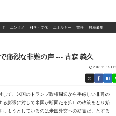
IT
エンタメ
科学・文化
エネルギー
書評
投稿募集
烈な非難の声 --- 古森 義久
2018.11.14 11:
対して、米国のトランプ政権周辺から手厳しい非難の
する膨張に対して米国が断固たる抑止の政策をとり始
和しようとしているのは米国外交への妨害だ、とする