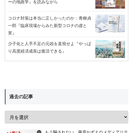
ーの地政学』を読みながら
コロナ対策は本当に正しかったのか：青柳貞
一郎『臨床現場からみた新型コロナの虚と
実』
少子化と人手不足の元凶を直視せよ『やっぱ
り高度経済成長は復活できる』
過去の記事
もう騙されない 藤原かずえのメディアリテ