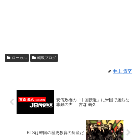
ローカル
転載ブログ
井上 貴至
安倍政権の「中国接近」に米国で痛烈な
非難の声 --- 古森 義久
BTSは韓国の歴史教育の所産だ