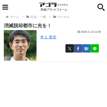
ホーム
社会・一般
ローカル
消滅脱却都市に光を！
2018.11.14 11:30
井上 貴至