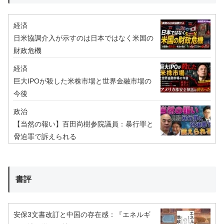
経済
日米協調介入が示すのは日本ではなく米国の
財政危機
経済
巨大IPOが殺した米株市場と世界金融市場の
今後
政治
【当然の報い】百田尚樹参院議員：暴行罪と
脅迫罪で訴えられる
書評
安保3文書改訂と中国の存在感：『エネルギ