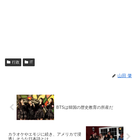
行政
IT
山田 肇
BTSは韓国の歴史教育の所産だ
カラオケやエモジに続き、アメリカで浸
透しそうな日本語とは