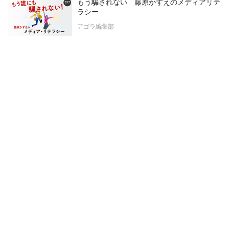
もう騙されない 藤原かずえのメディアリテ
ラシー
アゴラ編集部