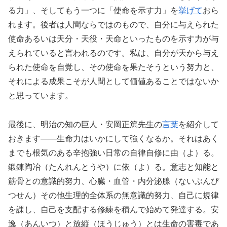
る力」、そしてもう一つに「使命を示す力」を
挙げて
おら
れます。後者は人間ならではのもので、自分に与えられた
使命あるいは天分・天役・天命といったものを示す力が与
えられていると言われるのです。私は、自分が天から与え
られた使命を自覚し、その使命を果たそうという努力と、
それによる成果こそが人間として価値あることではないか
と思っています。
最後に、明治の知の巨人・安岡正篤先生の
言葉
を紹介して
おきます――生命力はいかにして強くなるか。それはあく
までも根気のある辛抱強い日常の自律自修に由（よ）る。
鍛錬陶冶（たんれんとうや）に依（よ）る。意志と知能と
筋骨との意識的努力、心臓・血管・内分泌腺（ないぶんぴ
つせん）その他生理的全体系の無意識的努力、自己に規律
を課し、自己を支配する修練を積んで始めて発達する。安
逸（あんいつ）と放縦（ほうじゅう）とは生命の害毒であ