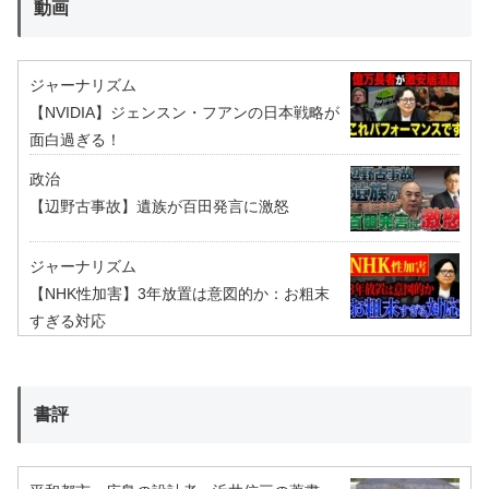
動画
ジャーナリズム
【NVIDIA】ジェンスン・フアンの日本戦略が
面白過ぎる！
政治
【辺野古事故】遺族が百田発言に激怒
ジャーナリズム
【NHK性加害】3年放置は意図的か：お粗末
すぎる対応
書評