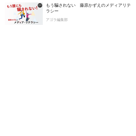
もう騙されない 藤原かずえのメディアリテ
ラシー
アゴラ編集部