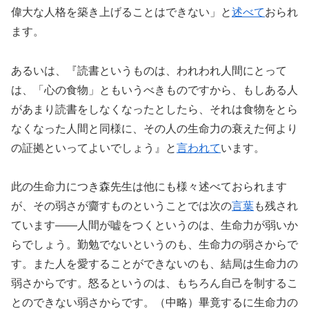
偉大な人格を築き上げることはできない」と
述べて
おられ
ます。
あるいは、『読書というものは、われわれ人間にとって
は、「心の食物」ともいうべきものですから、もしある人
があまり読書をしなくなったとしたら、それは食物をとら
なくなった人間と同様に、その人の生命力の衰えた何より
の証拠といってよいでしょう』と
言われて
います。
此の生命力につき森先生は他にも様々述べておられます
が、その弱さが齎すものということでは次の
言葉
も残され
ています――人間が嘘をつくというのは、生命力が弱いか
らでしょう。勤勉でないというのも、生命力の弱さからで
す。また人を愛することができないのも、結局は生命力の
弱さからです。怒るというのは、もちろん自己を制するこ
とのできない弱さからです。（中略）畢竟するに生命力の