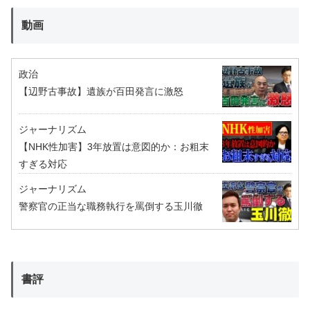
動画
政治
【辺野古事故】遺族が百田発言に激怒
ジャーナリズム
【NHK性加害】3年放置は意図的か：お粗末
すぎる対応
ジャーナリズム
警察官の正当な職務執行を罵倒する玉川徹
書評