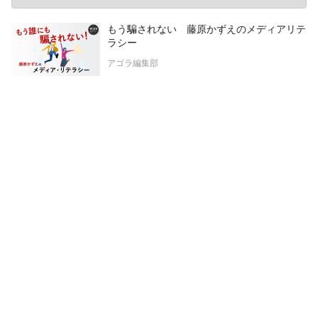
もう騙されない 藤原かずえのメディアリテ
ラシー
アゴラ編集部