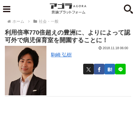
ホーム
社会・一般
利用倍率770倍超えの豊洲に、よりによって認
可外で病児保育室を開園することに！
2018.11.18 06:00
駒崎 弘樹