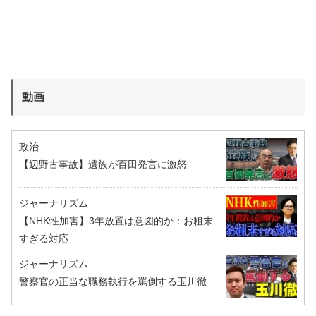
動画
政治
【辺野古事故】遺族が百田発言に激怒
ジャーナリズム
【NHK性加害】3年放置は意図的か：お粗末
すぎる対応
ジャーナリズム
警察官の正当な職務執行を罵倒する玉川徹