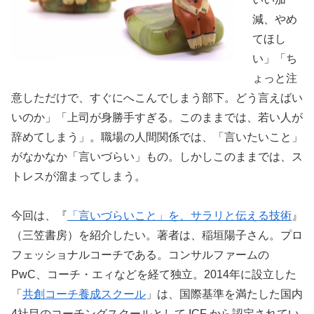
減、やめ
てほし
い」「ち
ょっと注
意しただけで、すぐにへこんでしまう部下。どう言えばい
いのか」「上司が身勝手すぎる。このままでは、若い人が
辞めてしまう」。職場の人間関係では、「言いたいこと」
がなかなか「言いづらい」もの。しかしこのままでは、ス
トレスが溜まってしまう。
今回は、『
「言いづらいこと」を、サラリと伝える技術
』
（三笠書房）を紹介したい。著者は、稲垣陽子さん。プロ
フェッショナルコーチである。コンサルファームの
PwC、コーチ・エィなどを経て独立。2014年に設立した
「
共創コーチ養成スクール
」は、国際基準を満たした国内
4社目のコーチングスクールとして ICF から認定されてい