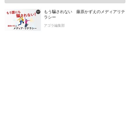
もう騙されない 藤原かずえのメディアリテ
ラシー
アゴラ編集部