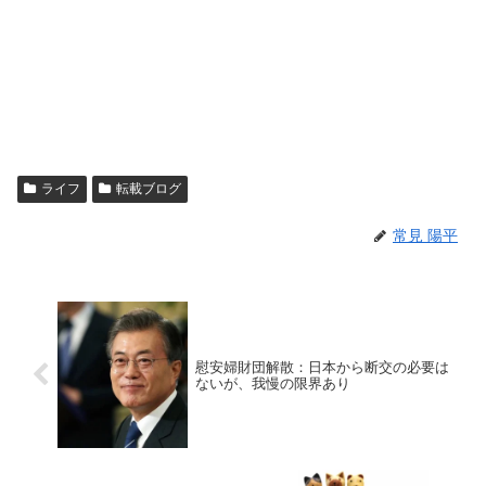
ライフ
転載ブログ
常見 陽平
慰安婦財団解散：日本から断交の必要は
ないが、我慢の限界あり