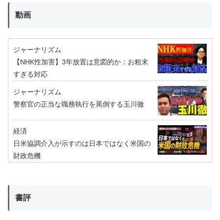
動画
ジャーナリズム
【NHK性加害】3年放置は意図的か：お粗末
すぎる対応
ジャーナリズム
警察官の正当な職務執行を罵倒する玉川徹
経済
日米協調介入が示すのは日本ではなく米国の
財政危機
書評