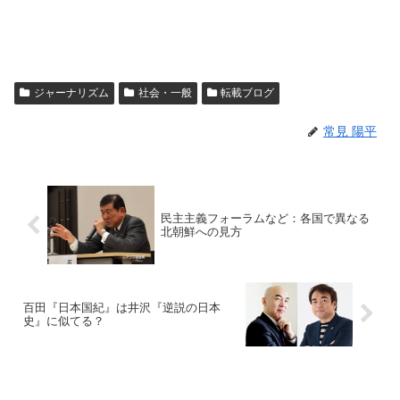
ジャーナリズム
社会・一般
転載ブログ
常見 陽平
民主主義フォーラムなど：各国で異なる
北朝鮮への見方
百田『日本国紀』は井沢『逆説の日本
史』に似てる？