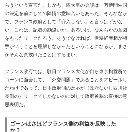
らうという宣言だ。しかも、両大臣の会談は、万博開催国
の決定を前にしての陳情の意味合いもあった。そんななか
で、フランス政府として「介入しない」と言うはずがな
い。これは、記者の勘違いか、あるいは、なんらかの意図
をもったリークだろう。そうでなければ、世耕経産相が相
手がいうことを理解しなかったということになるが、まさ
かそんな真抜けたことはするまい。
フランス政府では、駐日フランス大使が自ら東京拘置所で
ゴーンに面会して、「外交問題」であることをアピールし
たわけであって、日本政府側の反応が（政府ないし西川社
長側の）リークでしかないのに対して政府首脳の直接の意
思表明だ。
ゴーンはさほどフランス側の利益を反映した
か？