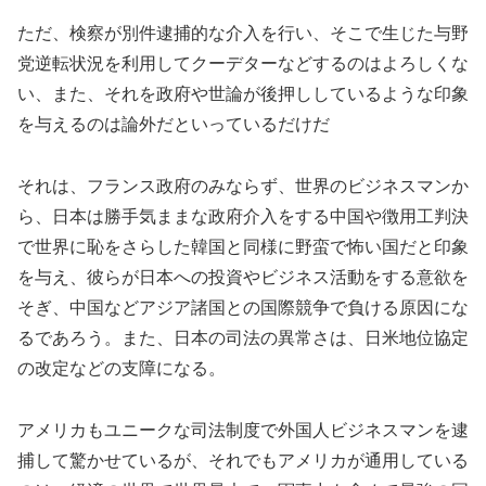
ただ、検察が別件逮捕的な介入を行い、そこで生じた与野
党逆転状況を利用してクーデターなどするのはよろしくな
い、また、それを政府や世論が後押ししているような印象
を与えるのは論外だといっているだけだ
それは、フランス政府のみならず、世界のビジネスマンか
ら、日本は勝手気ままな政府介入をする中国や徴用工判決
で世界に恥をさらした韓国と同様に野蛮で怖い国だと印象
を与え、彼らが日本への投資やビジネス活動をする意欲を
そぎ、中国などアジア諸国との国際競争で負ける原因にな
るであろう。また、日本の司法の異常さは、日米地位協定
の改定などの支障になる。
アメリカもユニークな司法制度で外国人ビジネスマンを逮
捕して驚かせているが、それでもアメリカが通用している