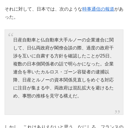
それに対して、日本では、次のような
時事通信の報道
があ
った。
日産自動車と仏自動車大手ルノーの企業連合に関
して、日仏両政府が閣僚会談の際、過度の政府干
渉を互いに自粛する方針を確認したことが25日、
複数の日本側関係者の話で明らかになった。企業
連合を率いたカルロス・ゴーン容疑者の逮捕以
降、日産とルノーの資本関係見直しをめぐる対応
に注目が集まる中、両政府は混乱拡大を避けるた
め、事態の推移を見守る構えだ。
しかし、これはありえないと思う。なにしろ、フランスの