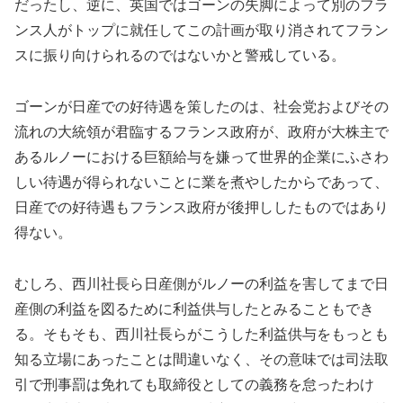
だったし、逆に、英国ではゴーンの失脚によって別のフラ
ンス人がトップに就任してこの計画が取り消されてフラン
スに振り向けられるのではないかと警戒している。
ゴーンが日産での好待遇を策したのは、社会党およびその
流れの大統領が君臨するフランス政府が、政府が大株主で
あるルノーにおける巨額給与を嫌って世界的企業にふさわ
しい待遇が得られないことに業を煮やしたからであって、
日産での好待遇もフランス政府が後押ししたものではあり
得ない。
むしろ、西川社長ら日産側がルノーの利益を害してまで日
産側の利益を図るために利益供与したとみることもでき
る。そもそも、西川社長らがこうした利益供与をもっとも
知る立場にあったことは間違いなく、その意味では司法取
引で刑事罰は免れても取締役としての義務を怠ったわけ