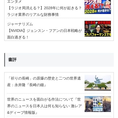
エンタメ
【ラジオ局消える？】2028年に何が起きる？
ラジオ業界のリアルな財務事情
ジャーナリズム
【NVIDIA】ジェンスン・フアンの日本戦略が
面白過ぎる！
書評
「祈りの長崎」の原爆の歴史と二つの世界遺
産：永井隆『長崎の鐘』
世界のニュースを面白がる作法について『世
界のニュースを日本人は何も知らない 激レア
&ディープ情報版』