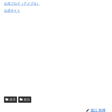
公式ブログ（アメブロ）
公式サイト
経済
政治
堀江 和博