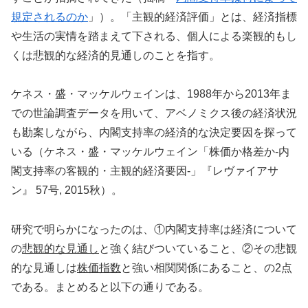
規定されるのか
」）。「主観的経済評価」とは、経済指標
や生活の実情を踏まえて下される、個人による楽観的もし
くは悲観的な経済的見通しのことを指す。
ケネス・盛・マッケルウェインは、1988年から2013年ま
での世論調査データを用いて、アベノミクス後の経済状況
も勘案しながら、内閣支持率の経済的な決定要因を探って
いる（ケネス・盛・マッケルウェイン「株価か格差か-内
閣支持率の客観的・主観的経済要因-」『レヴァイアサ
ン』 57号, 2015秋）。
研究で明らかになったのは、①内閣支持率は経済について
の
悲観的な見通し
と強く結びついていること、②その悲観
的な見通しは
株価指数
と強い相関関係にあること、の2点
である。まとめると以下の通りである。