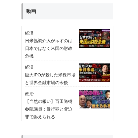
動画
経済
日米協調介入が示すのは
日本ではなく米国の財政
危機
経済
巨大IPOが殺した米株市場
と世界金融市場の今後
政治
【当然の報い】百田尚樹
参院議員：暴行罪と脅迫
罪で訴えられる