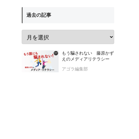
過去の記事
もう騙されない 藤原かず
えのメディアリテラシー
アゴラ編集部