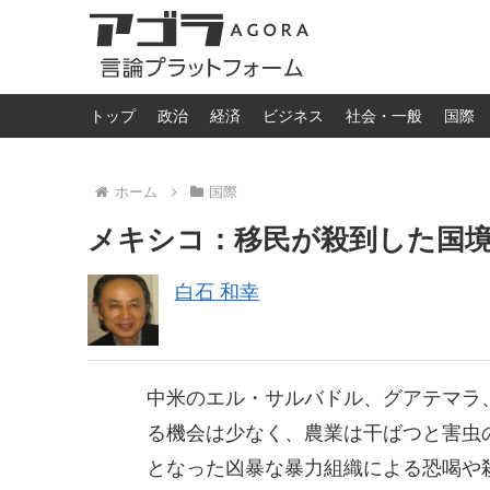
トップ
政治
経済
ビジネス
社会・一般
国際
ホーム
国際
メキシコ：移民が殺到した国
白石 和幸
中米のエル・サルバドル、グアテマラ
る機会は少なく、農業は干ばつと害虫
となった凶暴な暴力組織による恐喝や