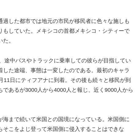
通過した都市では地元の市民が移民者に色々な施しも
りもしていた。メキシコの首都メキシコ・シティーで
いた。
ね、途中バスやトラックに乗車しての彼らが目指してい
着した途端、事態は一変したのである。最初のキャラ
月11日にティフアナに到着。その後も続々と移民が到
あるが3000人から4000人と報じ、近く9000人から
が海まで続いて米国との国境になっている。米国側に
らそこをよじ登って米国側に侵入することはできな