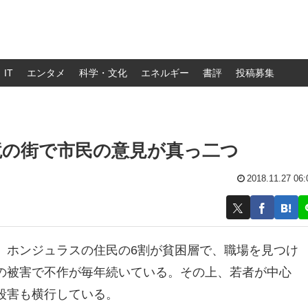
IT
エンタメ
科学・文化
エネルギー
書評
投稿募集
境の街で市民の意見が真っ二つ
2018.11.27 06:
、ホンジュラスの住民の6割が貧困層で、職場を見つけ
の被害で不作が毎年続いている。その上、若者が中心
殺害も横行している。