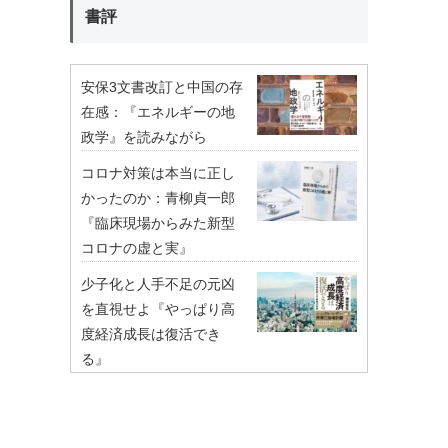
書評
安保3文書改訂と中国の存
在感：『エネルギーの地
政学』を読みながら
コロナ対策は本当に正し
かったのか：青柳貞一郎
『臨床現場からみた新型
コロナの虚と実』
少子化と人手不足の元凶
を直視せよ『やっぱり高
度経済成長は復活でき
る』