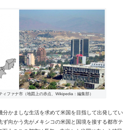
ファナ市（地図上の赤点、Wikipedia：編集部）
幾分かましな生活を求めて米国を目指して出発してい
先ず向かう先がメキシコの米国と国境を接する都市テ