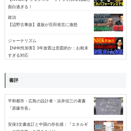
面白過ぎる！
政治
【辺野古事故】遺族が百田発言に激怒
ジャーナリズム
【NHK性加害】3年放置は意図的か：お粗末
すぎる対応
書評
平和都市・広島の設計者・浜井信三の著書
『原爆市長』
安保3文書改訂と中国の存在感：『エネルギ