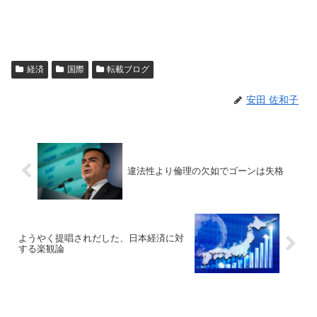
経済
国際
転載ブログ
安田 佐和子
違法性より倫理の欠如でゴーンは失格
ようやく提唱されだした、日本経済に対
する楽観論