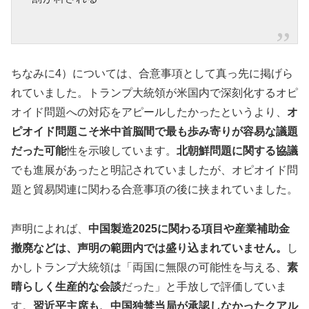
ちなみに4）については、合意事項として真っ先に掲げら
れていました。トランプ大統領が米国内で深刻化するオピ
オイド問題への対応をアピールしたかったというより、
オ
ピオイド問題こそ米中首脳間で最も歩み寄りが容易な議題
だった可能
性を示唆しています。
北朝鮮問題に関する協議
でも進展があったと明記されていましたが、オピオイド問
題と貿易関連に関わる合意事項の後に挟まれていました。
声明によれば、
中国製造2025に関わる項目や産業補助金
撤廃などは、声明の範囲内では盛り込まれていません。
し
かしトランプ大統領は「両国に無限の可能性を与える、
素
晴らしく生産的な会談
だった」と手放しで評価していま
す。
習近平主席も、中国独禁当局が承認しなかったクアル