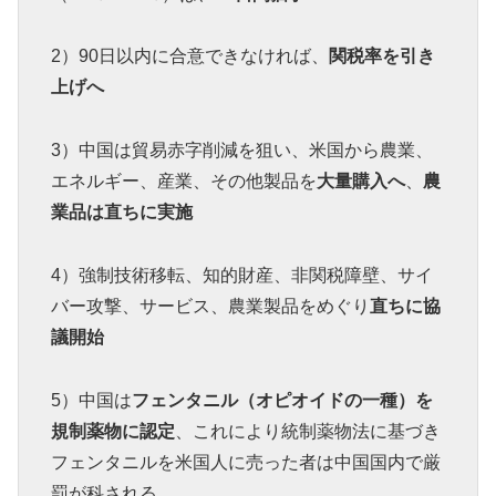
2）90日以内に合意できなければ、
関税率を引き
上げへ
3）中国は貿易赤字削減を狙い、米国から農業、
エネルギー、産業、その他製品を
大量購入へ
、
農
業品は直ちに実施
4）強制技術移転、知的財産、非関税障壁、サイ
バー攻撃、サービス、農業製品をめぐり
直ちに協
議開始
5）中国は
フェンタニル（オピオイドの一種）を
規制薬物に認定
、これにより統制薬物法に基づき
フェンタニルを米国人に売った者は中国国内で厳
罰が科される