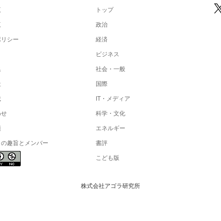
覧
トップ
覧
政治
ポリシー
経済
ビジネス
集
社会・一般
社
国際
載
IT・メディア
わせ
科学・文化
項
エネルギー
トの趣旨とメンバー
書評
こども版
株式会社アゴラ研究所