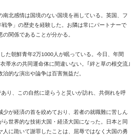
の南北感情は国境のない国境を画している。英国、フ
0年戦争」の歴史を経験した。お隣は常にパートナーで
悪の関係であることが分かる。
した朝鮮青年2万1000人が眠っている。今日、年間
は一衣帯水の共同運命体に間違いない。｢絆と草の根交流｣
政治的な演出や論争は百害無益だ。
であり、この自然に逆らうと災いが訪れ、共倒れを呼
減少が経済の首を絞めており、若者の就職難に苦しん
がら世界的な技術大国・経済大国になった。日本と同
ヤ人に跪いて謝罪したことは、屈辱ではなく大国の勇