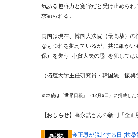
気ある包容力と寛容だと受け止められ
求められる。
両国は現在、韓国大法院（最高裁）の
なもつれを抱えているが、共に細かい
保）を失う｢小貪大失の愚｣を犯しては
（拓殖大学主任研究員・韓国統一振興
※本稿は『世界日報』（12月6日）に掲載し
【おしらせ】
高永喆さんの新刊『金正
金正恩が脱北する日 (扶桑社