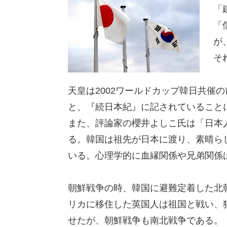
「
「
が
そ
天皇は2002ワールドカップ韓日共催
と、『続日本紀』に記されていること
また、評論家の櫻井よしこ氏は「日本
る。韓国は祖先が日本に渡り、素晴ら
いる。心理学的に血縁関係や兄弟関係
朝鮮戦争の時、韓国に避難定着した北
リカに移住した英国人は祖国と戦い、
せたが、朝鮮戦争も南北戦争である。