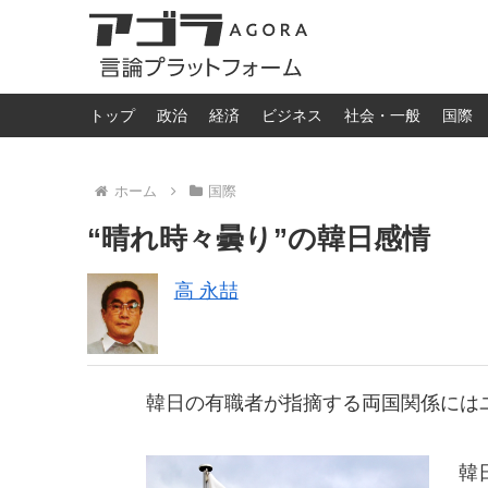
トップ
政治
経済
ビジネス
社会・一般
国際
ホーム
国際
“晴れ時々曇り”の韓日感情
高 永喆
韓日の有職者が指摘する両国関係には
韓