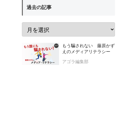
過去の記事
もう騙されない 藤原かず
えのメディアリテラシー
アゴラ編集部