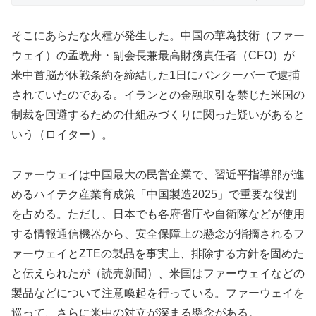
そこにあらたな火種が発生した。中国の華為技術（ファー
ウェイ）の孟晩舟・副会長兼最高財務責任者（CFO）が
米中首脳が休戦条約を締結した1日にバンクーバーで逮捕
されていたのである。イランとの金融取引を禁じた米国の
制裁を回避するための仕組みづくりに関った疑いがあると
いう（ロイター）。
ファーウェイは中国最大の民営企業で、習近平指導部が進
めるハイテク産業育成策「中国製造2025」で重要な役割
を占める。ただし、日本でも各府省庁や自衛隊などが使用
する情報通信機器から、安全保障上の懸念が指摘されるフ
ァーウェイとZTEの製品を事実上、排除する方針を固めた
と伝えられたが（読売新聞）、米国はファーウェイなどの
製品などについて注意喚起を行っている。ファーウェイを
巡って、さらに米中の対立が深まる懸念がある。