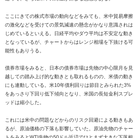
ここにきての株式市場の動向などをみても、米中貿易摩擦
の激化などを受けての景気減速の懸念がかなり意識されは
じめているといえる。日経平均やダウ平均は不安定な動き
となっているが、チャートからはレンジ相場を下抜ける可
能性もありうる。
債券市場をみると、日本の債券市場は先物の中心限月を見
越しての踏み上げ的な動きとも取れるものの、米債の動き
にも連動している。米10年債利回りは節目とみられた3%
をあっさり下回り低下傾向となり、米国の長短金利スプレ
ッドは縮小した。
これには米中の問題などからのリスク回避による動きもあ
るが、原油価格の下落も影響していた。原油先物のチャー
トをみるとWTI先物の50ドル近辺でひとまず大きな下落相