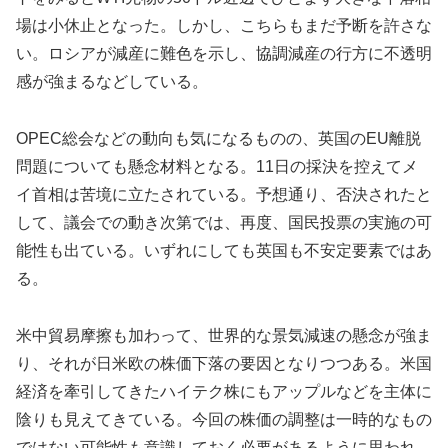
場は小休止となった。しかし、こちらもまだ予断を許さな
い。ロシアが減産に難色を示し、協調減産の行方に不透明
感が強まるなどしている。
OPEC総会などの動向も気になるものの、英国のEU離脱
問題についても懸念材料となる。11日の採決を控えてメ
イ首相は苦境に立たされている。予想通り、否決されたと
して、議会での動き次第では、再度、国民投票の実施の可
能性も出ている。いずれにしても英国も不安定要素ではあ
る。
米中貿易摩擦も加わって、世界的な景気減速の懸念が強ま
り、それが日米欧の株価下落の要因となりつつある。米国
経済を牽引してきたハイテク株にもアップルなどを主体に
陰りも見えてきている。今回の株価の調整は一時的なもの
ではない可能性も意識しておく必要があるように思われ