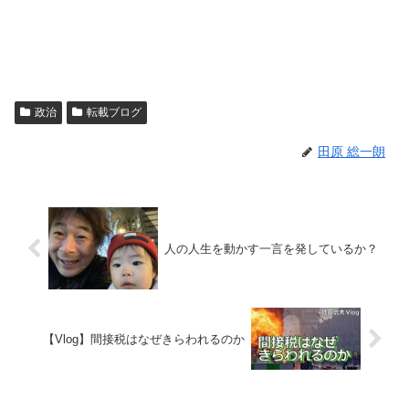
政治
転載ブログ
田原 総一朗
人の人生を動かす一言を発しているか？
【Vlog】間接税はなぜきらわれるのか