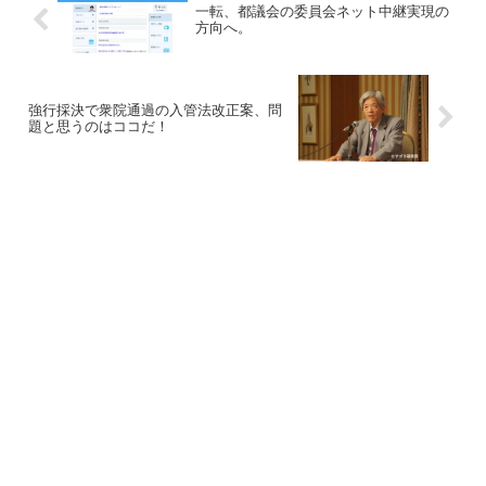
一転、都議会の委員会ネット中継実現の
方向へ。
強行採決で衆院通過の入管法改正案、問
題と思うのはココだ！