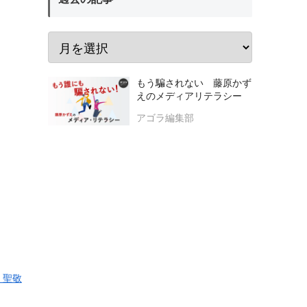
もう騙されない 藤原かず
えのメディアリテラシー
アゴラ編集部
 聖敬