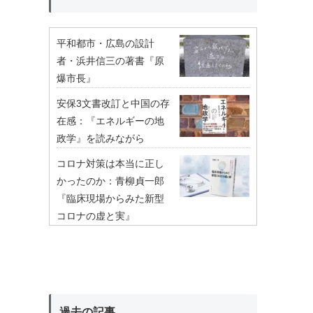
平和都市・広島の設計
者・浜井信三の著書『原
爆市長』
安保3文書改訂と中国の存
在感：『エネルギーの地
政学』を読みながら
コロナ対策は本当に正し
かったのか：青柳貞一郎
『臨床現場からみた新型
コロナの虚と実』
過去の記事