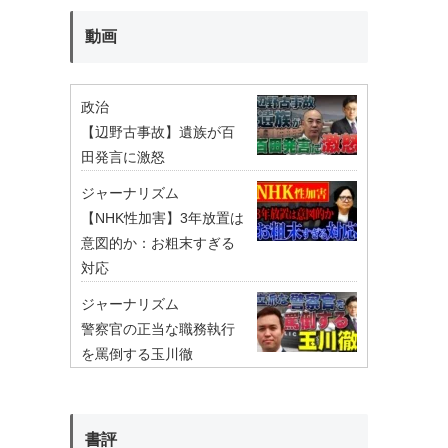
動画
政治
【辺野古事故】遺族が百
田発言に激怒
ジャーナリズム
【NHK性加害】3年放置は
意図的か：お粗末すぎる
対応
ジャーナリズム
警察官の正当な職務執行
を罵倒する玉川徹
書評