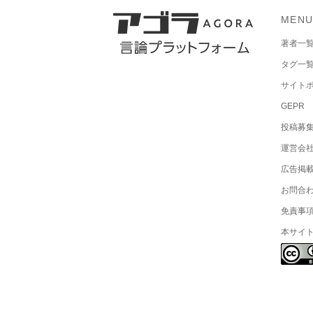
MEN
著者一
タグ一
サイト
GEPR
投稿募
運営会
広告掲
お問合
免責事
本サイ