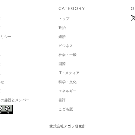
U
CATEGORY
O
覧
トップ
覧
政治
ポリシー
経済
ビジネス
集
社会・一般
社
国際
載
IT・メディア
わせ
科学・文化
項
エネルギー
トの趣旨とメンバー
書評
こども版
株式会社アゴラ研究所