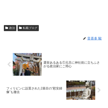
政治
転載ブログ
音喜多 駿
選挙あるある①元旦に神社前に立ちふさ
がる政治家にご用心
フィリピンに設置された2基目の“慰安婦
像”も撤去