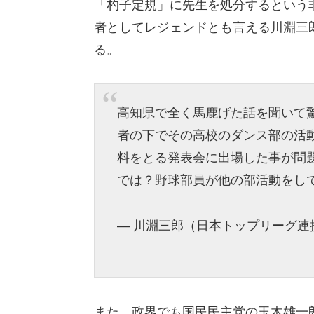
「杓子定規」に先生を処分するという
者としてレジェンドとも言える川淵三
る。
高知県で全く馬鹿げた話を聞いて
者の下でその高校のダンス部の活
料をとる発表会に出場した事が問
では？野球部員が他の部活動をし
— 川淵三郎（日本トップリーグ連携機構会
また、政界でも国民民主党の玉木雄一