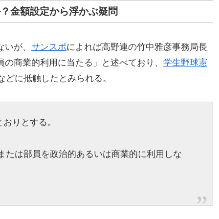
か？金額設定から浮かぶ疑問
ないが、
サンスポ
によれば高野連の竹中雅彦事務局長
員の商業的利用に当たる」と述べており、
学生野球憲
4などに抵触したとみられる。
とおりとする。
部または部員を政治的あるいは商業的に利用しな