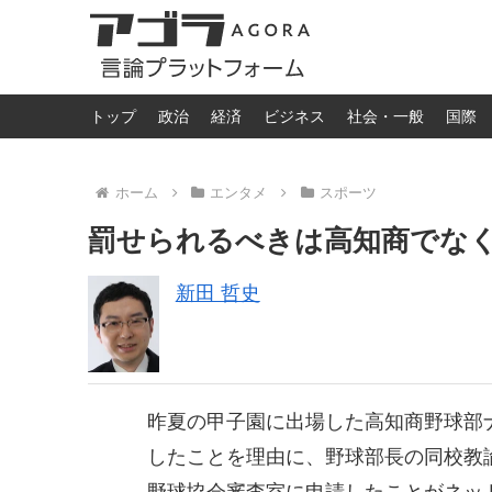
トップ
政治
経済
ビジネス
社会・一般
国際
ホーム
エンタメ
スポーツ
罰せられるべきは高知商でな
新田 哲史
昨夏の甲子園に出場した高知商野球部
したことを理由に、野球部長の同校教