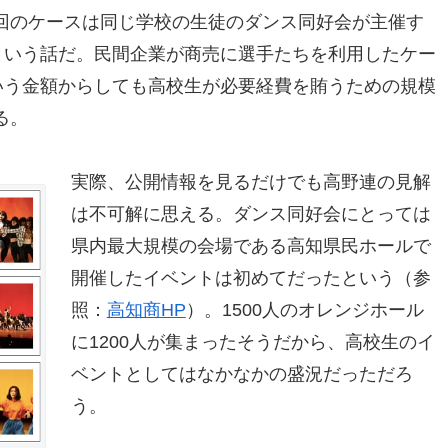
回のケースは同じ学校の生徒のダンス同好会が主催す
という話だ。民間企業が商売に選手たちを利用したケー
いう金額からしても高校生が必要経費を賄うための規模
る。
実際、公開情報を見るだけでも高野連の見解
は不可解に思える。ダンス同好会にとっては
県内最大規模の会場である高知県民ホールで
開催したイベントは初めてだったという（参
照：
高知商HP
）。1500人のオレンジホール
に1200人が集まったそうだから、高校生のイ
ベントとしてはなかなかの盛況だっただろ
う。