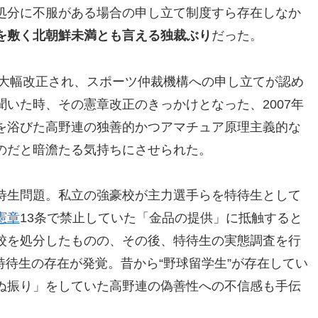
処分に不服がある場合の申し立て制度すら存在しなか
を敷く北朝鮮未満とも言える独裁ぶり
だった。
が大幅改正され、スポーツ仲裁機構への申し立てが認め
いた時、その憲章改正のきっかけとなった、2007年
を浴びた高野連の独善的かつアマチュア原理主義的な
のだと暗澹たる気持ちにさせられた。
待生問題。私立の強豪校が主力選手らを特待生として
憲章
13条で禁止していた「金品の提供」に抵触すると
校を処分したものの、その後、特待生の実態調査を行
の特待生の存在が発覚。昔から“野球留学生”が存在してい
ぬ振り」をしていた高野連の偽善性への不信感も手伝