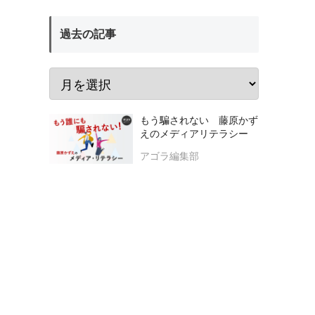
過去の記事
もう騙されない 藤原かず
えのメディアリテラシー
アゴラ編集部