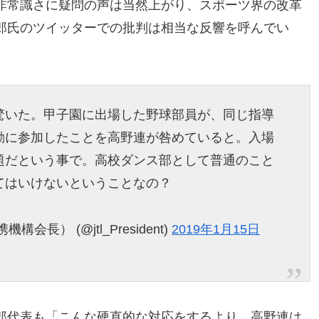
非常識さに疑問の声は当然上がり、スポーツ界の改革
郎氏のツイッターでの批判は相当な反響を呼んでい
驚いた。甲子園に出場した野球部員が、同じ指導
動に参加したことを高野連が咎めていると。入場
題だという事で。高校ダンス部として普通のこと
てはいけないということなの？
長） (@jtl_President)
2019年1月15日
郎代表も「こんな硬直的な対応をするより、高野連は