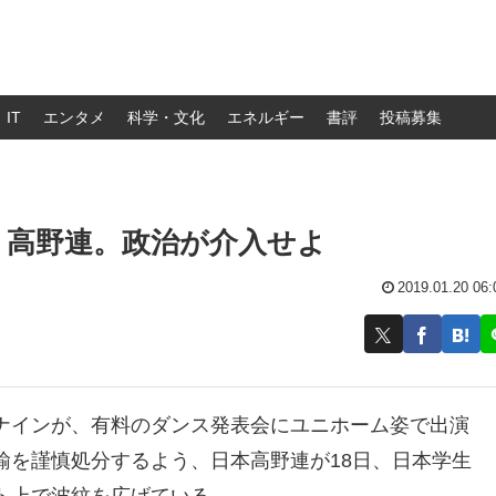
IT
エンタメ
科学・文化
エネルギー
書評
投稿募集
く高野連。政治が介入せよ
2019.01.20 06:
ナインが、有料のダンス発表会にユニホーム姿で出演
諭を謹慎処分するよう、日本高野連が18日、日本学生