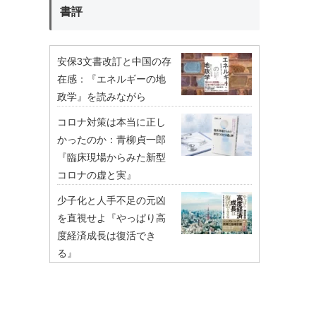
書評
安保3文書改訂と中国の存
在感：『エネルギーの地
政学』を読みながら
コロナ対策は本当に正し
かったのか：青柳貞一郎
『臨床現場からみた新型
コロナの虚と実』
少子化と人手不足の元凶
を直視せよ『やっぱり高
度経済成長は復活でき
る』