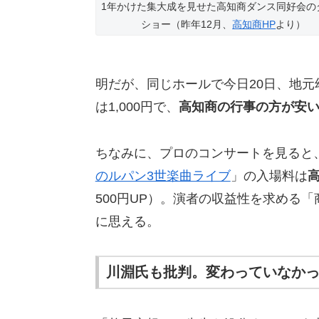
1年かけた集大成を見せた高知商ダンス同好会の
ショー（昨年12月、
高知商HP
より）
明だが、同じホールで今日20日、地元
は1,000円で、
高知商の行事の方が安
ちなみに、プロのコンサートを見ると、
のルパン3世楽曲ライブ
」の入場料は
高
500円UP）。演者の収益性を求める
に思える。
川淵氏も批判。変わっていなか