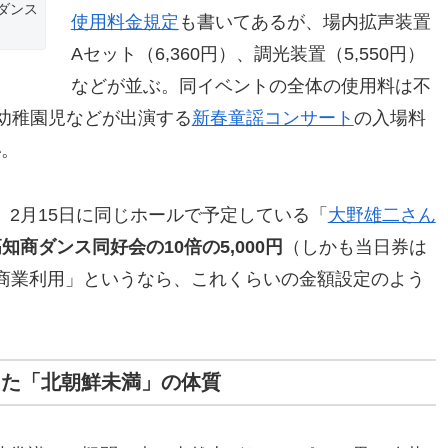
ダンス
使用料金規定
も書いてあるが、場内拡声装置
Aセット（6,360円）、調光装置（5,550円）
などが並ぶ。同イベントの全体の使用料は不
幼稚園児などが出演する
新春童謡コンサート
の入場料
い
。
2月15日に同じホールで予定している「
大野雄二さん
知商ダンス同好会の10倍の5,000円
（しかも当日券は
「商業利用」というなら、これくらいの金額設定のよう
った「北朝鮮未満」の体質