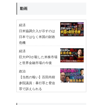
動画
経済
日米協調介入が示すのは
日本ではなく米国の財政
危機
経済
巨大IPOが殺した米株市場
と世界金融市場の今後
政治
【当然の報い】百田尚樹
参院議員：暴行罪と脅迫
罪で訴えられる