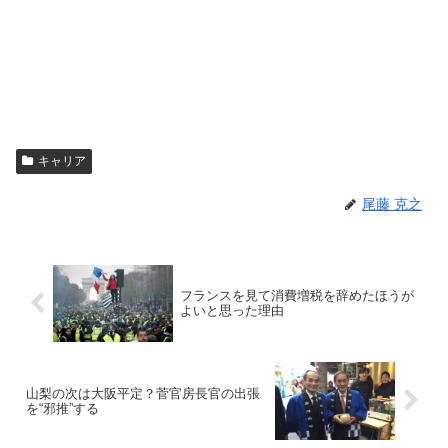
キャリア
尾藤 克之
フランスを見て消費増税を辞めたほうが
よいと思った理由
山梨の次は大阪平定？菅官房長官の出張
を“邪推”する