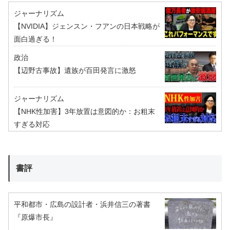
ジャーナリズム
【NVIDIA】ジェンスン・フアンの日本戦略が
面白過ぎる！
政治
【辺野古事故】遺族が百田発言に激怒
ジャーナリズム
【NHK性加害】3年放置は意図的か：お粗末
すぎる対応
書評
平和都市・広島の設計者・浜井信三の著書
『原爆市長』