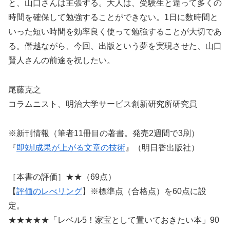
と、山口さんは主張する。大人は、受験生と違って多くの
時間を確保して勉強することができない。1日に数時間と
いった短い時間を効率良く使って勉強することが大切であ
る。僭越ながら、今回、出版という夢を実現させた、山口
賢人さんの前途を祝したい。
尾藤克之
コラムニスト、明治大学サービス創新研究所研究員
※新刊情報（筆者11冊目の著書。発売2週間で3刷）
『
即効!成果が上がる文章の技術
』（明日香出版社）
［本書の評価］★★（69点）
【
評価のレべリング
】※標準点（合格点）を60点に設
定。
★★★★★「レベル5！家宝として置いておきたい本」90