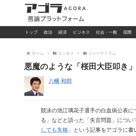
トップ
政治
経済
ビジネス
社会・一般
国際
ホーム
エンタメ
ジャーナリズム
悪魔のような「桜田大臣叩き
八幡 和郎
競泳の池江璃花子選手の白血病公表に
る」などと語った「失言問題」につい
しても失格
」という記事をアゴラに書