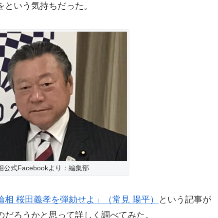
をという気持ちだった。
公式Facebookより：編集部
輪相 桜田義孝を弾劾せよ」（常見 陽平）
という記事が
のだろうかと思って詳しく調べてみた。