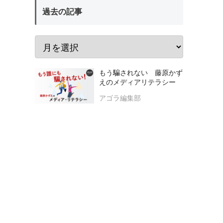
過去の記事
もう騙されない 藤原かず
えのメディアリテラシー
アゴラ編集部