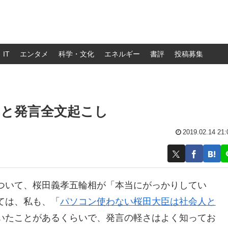
IT
エンタメ
科学・文化
エネルギー
書評
投稿募集
」と発言全文起こし
2019.02.14 21:
ついて、桜田義孝五輪相が「本当にがっかりしてい
ては、私も、「
パソコン使わない桜田大臣は社会人と
いたことがあるくらいで、発言の軽さはよく知ってお