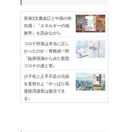
安保3文書改訂と中国の存
在感：『エネルギーの地
政学』を読みながら
コロナ対策は本当に正し
かったのか：青柳貞一郎
『臨床現場からみた新型
コロナの虚と実』
少子化と人手不足の元凶
を直視せよ『やっぱり高
度経済成長は復活でき
る』