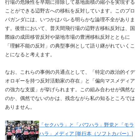
行場の危険性を早期に排除して基地面積の縮小を実現する
ことができる辺野古への移転を反対しています。このプロ
パガンダには、いつかはバレる明らかな論理不全がありま
す。後世において、普天間飛行場の辺野古移転反対は、国
際線の成田移管反対や築地市場の豊洲移転反対とともに
「理解不能の反対」の典型事例として語り継がれていくこ
とになると考えます。
なお、これらの事例の共通点として、「特定の政治的イデ
オロギーを持つ反対活動家の存在」と「偏向マスメディア
の強力な支援」が挙げられます。この組み合わせが偶然な
のか、偶然でないのかは、残念ながら私の知るところでは
ありません。
「セクハラ」と「パワハラ」野党と「モラ
ハラ」メディア [単行本（ソフトカバー）]