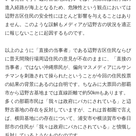
進入経路が海上となるため、危険性という観点においては
辺野古区住民の安全性にほとんど影響を与えることはあり
ません。このような誤解もメディアが辺野古の状況を適正
に報じないことに起因するものです。
以上のように「直接の当事者」である辺野古区住民ならび
に普天間飛行場周辺住民の意見が不在のままに、「直接の
当事者」ではない沖縄県民が、偏向マスメディアにルサン
チマンを刺激されて操られたということが今回の住民投票
の結果の背景にあるのは自明です。ちなみに大票田の那覇
市から辺野古基地までは直線距離で約50kmもあります。
多くの那覇市民は「我々は政府にバカにされている」と辺
野古基地の存在を反対していますが、これは首都圏で言え
ば、横田基地にの存在について、浦安市や横須賀市や春日
部市の住民が「我々は政府にバカにされている」と憤慨し
反対しているようなものなのです。