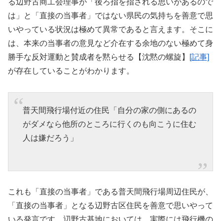
る辺野古商工会理事が「後ろ指を指される思いがあるので
は」と「直接の当事者」ではない県民の気持ちを善意で思
いやっている状況は極めて異常であると言えます。そこに
は、本来の当事者の意見など介在する余地のない極めて身
勝手な反対運動と賛成者を黙らせる【沈黙の螺旋】
[記事]
が存在していることがわかります。
普天間飛行場付近の住民「自分の家の側にあるの
がダメなら他所のところに行くのも向こうに住む
人は嫌だろう」
これも「直接の当事者」である普天間飛行場周辺住民が、
「直接の当事者」となる辺野古区住民を善意で思いやって
いる発言です。辺野古基地においては、実際には飛行機の