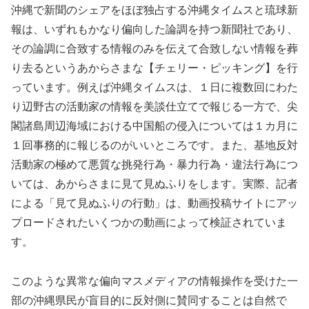
沖縄で新聞のシェアをほぼ独占する沖縄タイムスと琉球新
報は、いずれもかなり偏向した論調を持つ新聞社であり、
その論調に合致する情報のみを伝えて合致しない情報を葬
り去るというあからさまな【チェリー・ピッキング】を行
っています。例えば沖縄タイムスは、１日に複数回にわた
り辺野古の活動家の情報を美談仕立てで報じる一方で、尖
閣諸島周辺海域における中国船の侵入については１カ月に
１回事務的に報じるのがいいところです。また、基地反対
活動家の極めて悪質な挑発行為・暴力行為・違法行為につ
いては、あからさまに見て見ぬふりをします。実際、記者
による「見て見ぬふりの行動」は、動画投稿サイトにアッ
プロードされたいくつかの動画によって検証されていま
す。
このような異常な偏向マスメディアの情報操作を受けた一
部の沖縄県民が盲目的に反対側に賛同することは自然で