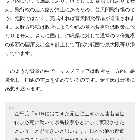
ワブ内につくる施設であり、けっして新基地ではありませ
ん。飛行機の進入路が海上にあるため、普天間飛行場のよ
うに危険ではなく、完成すれば普天間飛行場が返還されま
す。辺野古移転は政府による沖縄の基地負担軽減政策に他
なりません。さらに国は、沖縄県に対して通常の２倍規模
の多額の国庫支出金を計上して可能な範囲で最大限寄り添
っています。
このような背景の中で、マスメディアは政府を一方的に悪
魔化し、問題の本質を歪めているのです。金平氏は最後に
感想を述べます。
金平氏「VTRに出てきた元山仁士郎さん達若者世
代が必死に動いて県民投票をとにかく実現させた
ということが大きいと思います。日本の他の都道
府県でこんなエネルギーがある所はないと思いま