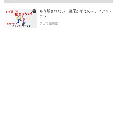
もう騙されない 藤原かずえのメディアリテ
ラシー
アゴラ編集部