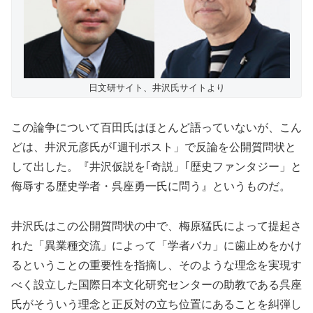
日文研サイト、井沢氏サイトより
この論争について百田氏はほとんど語っていないが、こん
どは、井沢元彦氏が｢週刊ポスト」で反論を公開質問状と
して出した。『井沢仮説を｢奇説」｢歴史ファンタジー」と
侮辱する歴史学者・呉座勇一氏に問う』というものだ。
井沢氏はこの公開質問状の中で、梅原猛氏によって提起さ
れた「異業種交流」によって「学者バカ」に歯止めをかけ
るということの重要性を指摘し、そのような理念を実現す
べく設立した国際日本文化研究センターの助教である呉座
氏がそういう理念と正反対の立ち位置にあることを糾弾し