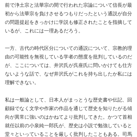
前で浄土宗と法華宗の間で行われた宗論について信長が最
初から法華宗を負けさせるつもりだったという通説が自分
の問題提起をきっかけに学説も修正されたことを指摘して
いるが、これには一理あるだろう。
一方、古代の時代区分についての通説について、宗教的理
由の可能性を無視している学者の態度を批判しているのだ
が、ここについては、井沢氏が呉座氏に問いかけても仕方
ないような話で、なぜ井沢氏がこれを持ち出したか私には
理解できない。
私は一般論として、日本人がまっとうな歴史書や伝記、回
顧録でなく文学や作家の作品を通じて歴史を知りたがる傾
向が異常に強いのはかねてより批判してきた。かつて首相
就任以前の小泉純一郎氏が、歴史は小説で勉強していると
堂々といっていることを厳しく批判したこともある。司馬