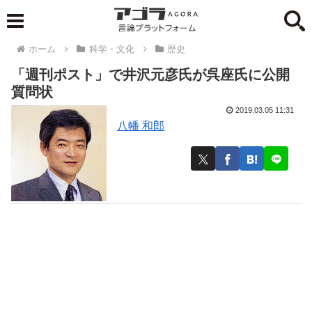
ホーム
科学・文化
歴史
「週刊ポスト」で井沢元彦氏が呉座氏に公開
質問状
2019.03.05 11:31
八幡 和郎