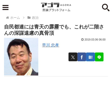
ホーム
政治
自民都連には青天の霹靂でも、これが二階さ
んの深謀遠慮の真骨頂
2019.03.06 06:00
早川 忠孝