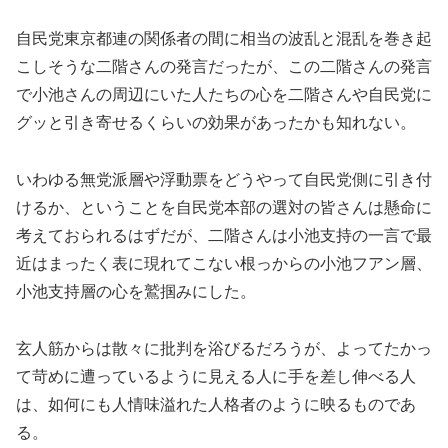
自民党東京都連の関係者の間に相当の波乱と混乱を巻き起
こしそうな二階さんの発言だったが、この二階さんの発言
で小池さんの周辺にいた人たちの心を二階さんや自民党に
グッと引き寄せるくらいの効果があったかも知れない。
いわゆる無党派層や浮動票をどうやって自民党側に引き付
けるか、ということを自民党本部の選対の皆さんは懸命に
考えておられるはずだが、二階さんは小池支持の一言で最
近はまったく表に現れてこない根っからの小池フアン層、
小池支持層の心を鷲掴みにした。
玄人筋からは散々に批判を浴びるだろうが、よってたかっ
て苛めに遭っているように見える人に手を差し伸べる人
は、如何にも人情味溢れた人格者のように映るものであ
る。