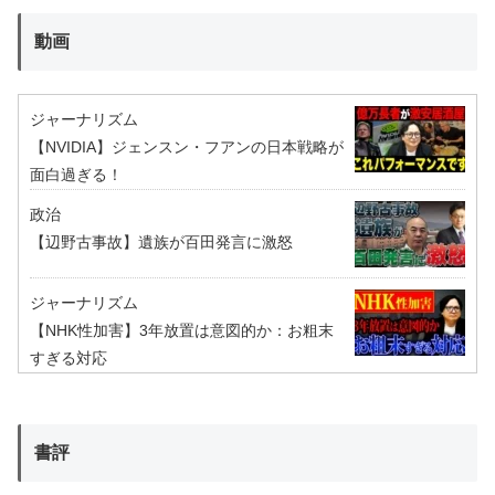
動画
ジャーナリズム
【NVIDIA】ジェンスン・フアンの日本戦略が
面白過ぎる！
政治
【辺野古事故】遺族が百田発言に激怒
ジャーナリズム
【NHK性加害】3年放置は意図的か：お粗末
すぎる対応
書評