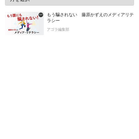
もう騙されない 藤原かずえのメディアリテ
ラシー
アゴラ編集部