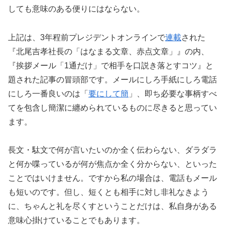
しても意味のある便りにはならない。
上記は、3年程前プレジデントオンラインで
連載
された
『北尾吉孝社長の「はなまる文章、赤点文章」』の内、
『挨拶メール「1通だけ」で相手を口説き落とすコツ』と
題された記事の冒頭部です。メールにしろ手紙にしろ電話
にしろ一番良いのは「
要にして簡
」、即ち必要な事柄すべ
てを包含し簡潔に纏められているものに尽きると思ってい
ます。
長文・駄文で何が言いたいのか全く伝わらない、ダラダラ
と何か喋っているが何が焦点か全く分からない、といった
ことではいけません。ですから私の場合は、電話もメール
も短いのです。但し、短くとも相手に対し非礼なきよう
に、ちゃんと礼を尽くすということだけは、私自身がある
意味心掛けていることでもあります。