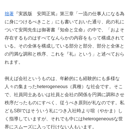
拙著
『実践版 安岡正篤』第三章「一流の仕事人になる為
に身につけるべきこと」にも書いておいた通り、此の礼に
ついて安岡先生は御著書『知命と立命』の中で、「およそ
存在するものはすべてなんらかの内容をもって構成されて
いる。その全体を構成している部分と部分、部分と全体と
の円満な調和と秩序、これを『礼』という」と述べておら
れます。
例えば会社というものは、年齢的にも経験的にも多様な
人々の集まったheterogeneous（異種）な社会です。そこ
で、社員同士あるいは社員と会社の関係を円満に調和させ
秩序だったものにすべく、従うべき原則が礼なのです。私
どもSBIではそういう礼につき入社時より喧（やかま）し
く指導していますが、それでも中にはheterogeneousな世
界にスムーズに入って行けない人もいます。