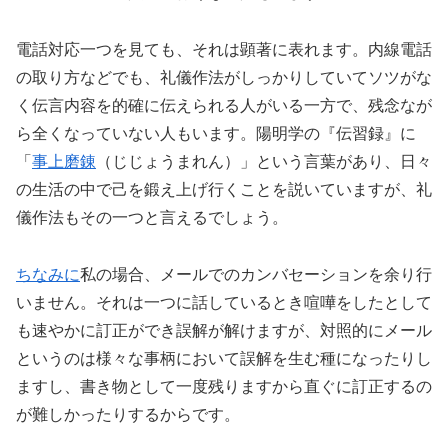
電話対応一つを見ても、それは顕著に表れます。内線電話
の取り方などでも、礼儀作法がしっかりしていてソツがな
く伝言内容を的確に伝えられる人がいる一方で、残念なが
ら全くなっていない人もいます。陽明学の『伝習録』に
「
事上磨錬
（じじょうまれん）」という言葉があり、日々
の生活の中で己を鍛え上げ行くことを説いていますが、礼
儀作法もその一つと言えるでしょう。
ちなみに
私の場合、メールでのカンバセーションを余り行
いません。それは一つに話しているとき喧嘩をしたとして
も速やかに訂正ができ誤解が解けますが、対照的にメール
というのは様々な事柄において誤解を生む種になったりし
ますし、書き物として一度残りますから直ぐに訂正するの
が難しかったりするからです。