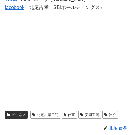
facebook
：北尾吉孝（SBIホールディングス）
ビジネス
北尾吉孝日記
仕事
安岡正篤
社会
北尾 吉孝