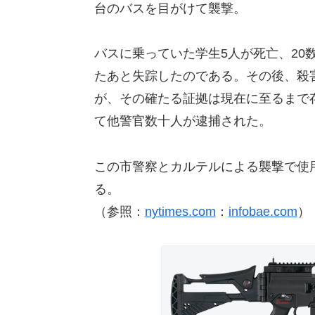
台のバスを目がけて襲撃。
バスに乗っていた学生5人が死亡、20
たあと失踪したのである。その後、殺
が、その確たる証拠は現在に至るまで
て他警官数十人が逮捕された。
この市警察とカルテルによる襲撃で使用
る。
（参照：
nytimes.com
：
infobae.com
）