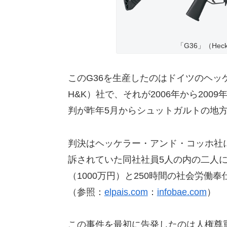
「G36」（Hec
このG36を生産したのはドイツのヘッケラー
H&K）社で、それが2006年から20
判が昨年5月からシュットガルトの地方
判決はヘッケラー・アンド・コッホ社に
訴されていた同社社員5人の内の二人に
（1000万円）と250時間の社会労働
（参照：
elpais.com
：
infobae.com
）
この事件を最初に告発したのは人権尊重