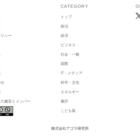
U
CATEGORY
O
覧
トップ
覧
政治
ポリシー
経済
ビジネス
集
社会・一般
社
国際
載
IT・メディア
わせ
科学・文化
項
エネルギー
トの趣旨とメンバー
書評
こども版
株式会社アゴラ研究所