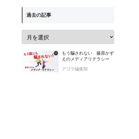
過去の記事
もう騙されない 藤原かず
えのメディアリテラシー
アゴラ編集部