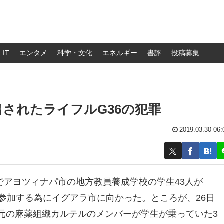
IT
エンタメ
科学・文化
エネルギー
書評
投稿募集
されたライフルG36の犯罪
2019.03.30 06:
州でアヨツィナパ市の地方教員養成学校の学生43人が
に参加する為にイグアラ市に向かった。ところが、26日
元の麻薬組織カルテルのメンバーが学生が乗っていた3