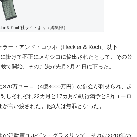
kler & Koch社サイトより：編集部）
・アンド・コッホ（Heckler & Koch、以下
09年に掛けて不正にメキシコに輸出されたとして、その公
裁で開始。その判決が先月2月21日に下った。
370万ユーロ（4億8000万円）の罰金が科せられ、起
対しそれぞれ22カ月と17カ月の執行猶予と8万ユーロ
奉仕が言い渡された。他3人は無罪となった。
の活動家ユルゲン・グラスリンで、それは2010年の