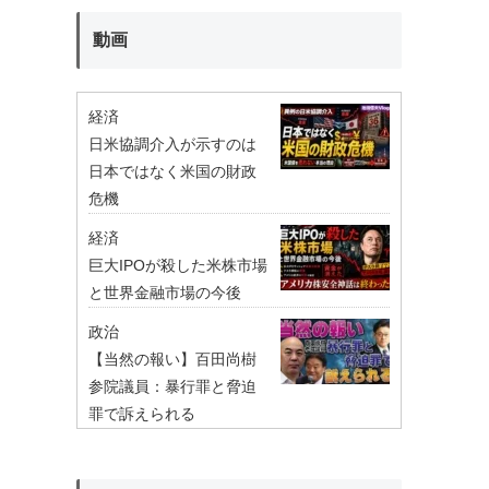
動画
経済
日米協調介入が示すのは
日本ではなく米国の財政
危機
経済
巨大IPOが殺した米株市場
と世界金融市場の今後
政治
【当然の報い】百田尚樹
参院議員：暴行罪と脅迫
罪で訴えられる