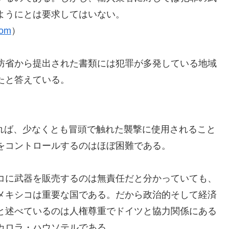
ようにとは要求してはいない。
com
）
防省から提出された書類には犯罪が多発している地域
たと答えている。
ければ、少なくとも冒頭で触れた襲撃に使用されること
をコントロールするのはほぼ困難である。
コに武器を販売するのは無責任だと分かっていても、
メキシコは重要な国である。だから政治的そして経済
と述べているのは人権尊重でドイツと協力関係にある
カロラ・ハウソテルである。