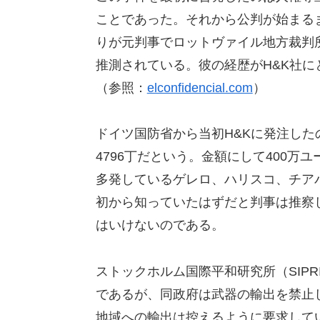
ことであった。それから公判が始まる
りが元判事でロットヴァイル地方裁判
推測されている。彼の経歴がH&K社
（参照：
elconfidencial.com
）
ドイツ国防省から当初H&Kに発注した
4796丁だという。金額にして400万
多発しているゲレロ、ハリスコ、チア
初から知っていたはずだと判事は推察
はいけないのである。
ストックホルム国際平和研究所（SIP
であるが、同政府は武器の輸出を禁止
地域への輸出は控えるように要求して