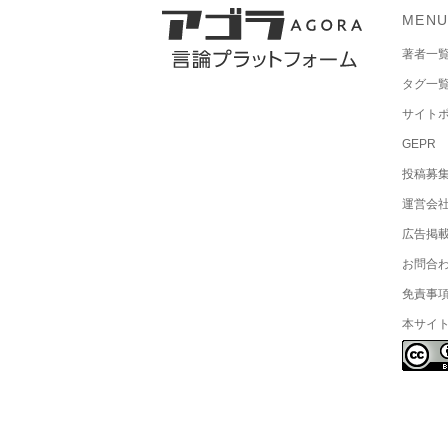
MEN
著者一
タグ一
サイト
GEPR
投稿募
運営会
広告掲
お問合
免責事
本サイ