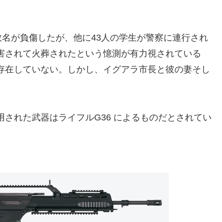
数名が負傷したが、他に43人の学生が警察に連行され
害されて火葬されたという憶測が有力視されている
存在していない。しかし、イグアラ市長と彼の妻そし
された武器はライフルG36 によるものだとされてい