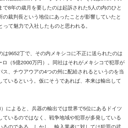
まで8年の歳月を要したのは起訴された5人の内のひと
所の裁判長という地位にあったことが影響していたと
にとって魅力で入社したものと思われる。
のは9652丁で、その内メキシコに不正に送られたのは
ユーロ（5億2000万円）。同社はそれがメキシコで犯罪が
パス、チウアウアの4つの州に配給されるというのを当
しているという。仮にそうであれば、本来は輸出して
RI）によると、兵器の輸出では世界で5位にあるドイツ
しているのではなく、戦争地域や犯罪が多発している
いるのである。しかし、輸入業者に対しては犯罪の武