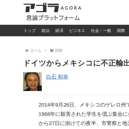
トップ
政治
経済
ビジネス
社会・一般
国際
ホーム
国際
ドイツからメキシコに不正輸出
白石 和幸
2014年9月26日、メキシコのゲレロ
1968年に殺害された学生を偲ぶ集会
から27日に掛けての夜半、市警察と地