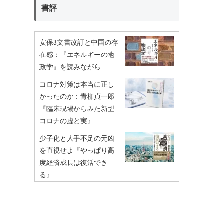
書評
安保3文書改訂と中国の存
在感：『エネルギーの地
政学』を読みながら
コロナ対策は本当に正し
かったのか：青柳貞一郎
『臨床現場からみた新型
コロナの虚と実』
少子化と人手不足の元凶
を直視せよ『やっぱり高
度経済成長は復活でき
る』