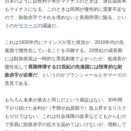
日本のように自然利子率がマイナスのときは、潜在成長率
もマイナスになる。このときは民間が慢性的に需要不足な
ので、財政赤字でそれを埋めないと長期停滞に陥る、とい
うのが
サマーズ
の議論だ。
これは1930年代にケインズが見た状況が、2010年代の先
進国で慢性化していることを示唆する。20世紀の成長期
には財政政策は一時的な景気刺激でよかったが、低成長が
慢性化して
長期停滞する21世紀の先進国には恒常的な財
政赤字が必要だ
、というのがブランシャールとサマーズの
意見である。
もちろん未来が過去と同じだという保証はない。30年間
下がり続けた金利が（予期せぬ原因で）急上昇するリスク
もゼロではない。これは社会保障の改革などともからむの
で安易に財政赤字の拡大を認めてはいけないが、増税して