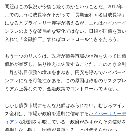
問題はこの状況が今後も続くのかということだ。2012年
までのように成長率が下がって「長期金利＞名目成長率」
になるとプライマリー赤字が増えるが、これはハイパーイ
ンフレのような破局的な変化ではない。日銀が国債を買い
入れて「金融抑圧」すればコントロールできるだろう。
もう一つのリスクは、政府が債券市場の信頼を失って国債
価格が暴落し、借り換えに失敗することだ。このとき金利
上昇が名目債務の増加をまねき、円安を呼んでハイパーイ
ンフレになる可能性がある。この原因は政府のリスクプレ
ミアム上昇なので、金融政策でコントロールできない。
しかし債券市場にそんな兆候はみられない。むしろマイナ
ス金利は、市場が政府を過剰に信頼する
ハイパーリカーデ
ィアン
な状態を示唆している。政府がみずからその信頼を
毀損しない限り、国債が暴落することは考えられない。