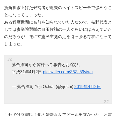
折角担ぎ上げた候補者が過去のヘイトスピーチで惨めなこ
とになってしまった。
ある程度世間に名前を知られていた人なので、枝野代表と
しては参議院選挙の目玉候補の一人ぐらいには考えていた
のだろうが、逆に立憲民主党の足を引っ張る存在になって
しまった。
落合洋司から皆様へご報告とお詫び。
平成31年4月2日
pic.twitter.com/Z6Zc59vtwu
— 落合洋司 Yoji Ochiai (@yjochi)
2019年4月2日
これでは立憲民主党の清新さをアピール出来ないな、と言