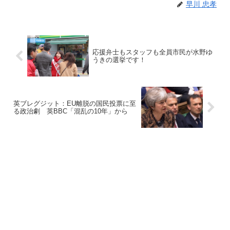
早川 忠孝
応援弁士もスタッフも全員市民が水野ゆ
うきの選挙です！
英ブレグジット：EU離脱の国民投票に至
る政治劇 英BBC「混乱の10年」から