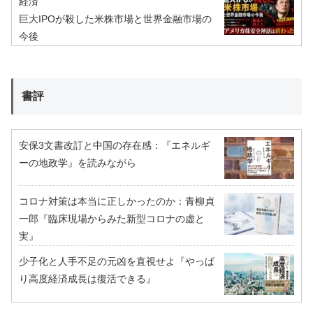
経済
巨大IPOが殺した米株市場と世界金融市場の
今後
書評
安保3文書改訂と中国の存在感：『エネルギ
ーの地政学』を読みながら
コロナ対策は本当に正しかったのか：青柳貞
一郎『臨床現場からみた新型コロナの虚と
実』
少子化と人手不足の元凶を直視せよ『やっぱ
り高度経済成長は復活できる』