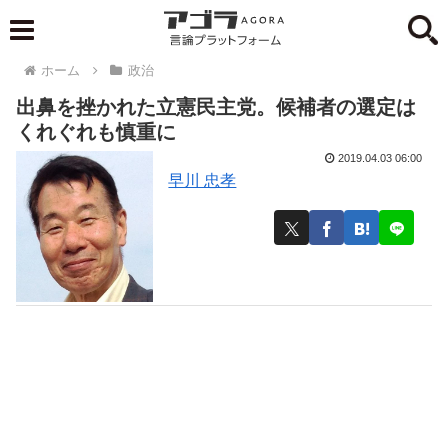
ホーム
政治
出鼻を挫かれた立憲民主党。候補者の選定は
くれぐれも慎重に
2019.04.03 06:00
早川 忠孝