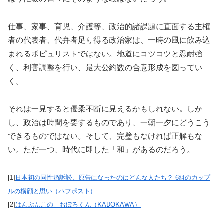
仕事、家事、育児、介護等、政治的諸課題に直面する主権
者の代表者、代弁者足り得る政治家は、一時の風に飲み込
まれるポピュリストではない。地道にコツコツと忍耐強
く、利害調整を行い、最大公約数の合意形成を図ってい
く。
それは一見すると優柔不断に見えるかもしれない。しか
し、政治は時間を要するものであり、一朝一夕にどうこう
できるものではない。そして、完璧もなければ正解もな
い。ただ一つ、時代に即した「和」があるのだろう。
[1]
日本初の同性婚訴訟。原告になったのはどんな人たち？ 6組のカップ
ルの横顔と思い（ハフポスト）
[2]
はんぶんこの、おぼろくん（KADOKAWA）