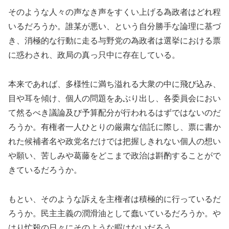
そのような人々の声なき声をすくい上げる為政者はどれ程
いるだろうか。誰某が悪い、という自分勝手な論理に基づ
き、消極的な行動に走る与野党の為政者は選挙における票
に惑わされ、政局の真っ只中に存在している。
本来であれば、多様性に満ち溢れる大衆の中に飛び込み、
目や耳を傾け、個人の問題をあぶり出し、各委員会におい
て然るべき議論及び予算配分が行われるはずではないのだ
ろうか。有権者一人ひとりの厳粛な信託に際し、票に書か
れた候補者名や政党名だけでは把握しきれない個人の想い
や願い、苦しみや葛藤をどこまで政治は斟酌することがで
きているだろうか。
もとい、そのような訴えを主権者は積極的に行っているだ
ろうか。民主主義の潤滑油として蠢いているだろうか。や
はり忙殺の日々にそのような暇はないだろう。