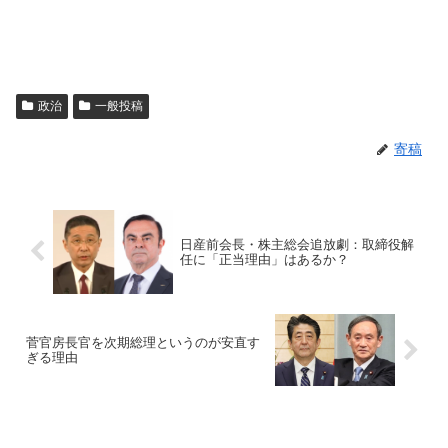
政治
一般投稿
寄稿
日産前会長・株主総会追放劇：取締役解
任に「正当理由」はあるか？
菅官房長官を次期総理というのが安直す
ぎる理由