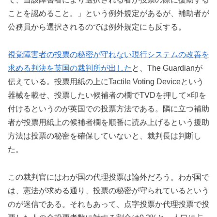
ことを認めること。」という例外規定があるが、補助者が
公務員から選択されるのでは例外規定にも反する。
視覚障害者の投票の秘密が守れない現行システムの改善を
求める判決を英国の裁判所が出した
と、The Guardianが
伝えている。投票用紙の上にTactile Voting Deviceという
器械を載せ、投票したい候補者の欄でTVDを押して×印を
付けるというのが英国での投票方法である。隣に立つ補助
者が投票用紙上の候補者欄を順番に読み上げるという援助
方法は投票の秘密を確保していないと、裁判長は判断し
た。
この裁判官にはわが国の代理投票は論外だろう。わが国で
は、憲法が求める通り、投票の秘密が守られているという
のが迷信である。それもあって、点字投票か代理投票で投