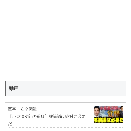
動画
軍事・安全保障
【小泉進次郎の覚醒】核論議は絶対に必要
だ！