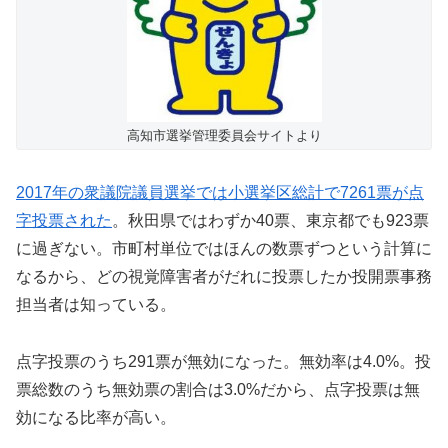
高知市選挙管理委員会サイトより
2017年の衆議院議員選挙では小選挙区総計で7261票が点
字投票された
。秋田県ではわずか40票、東京都でも923票
に過ぎない。市町村単位ではほんの数票ずつという計算に
なるから、どの視覚障害者がだれに投票したか投開票事務
担当者は知っている。
点字投票のうち291票が無効になった。無効率は4.0%。投
票総数のうち無効票の割合は3.0%だから、点字投票は無
効になる比率が高い。