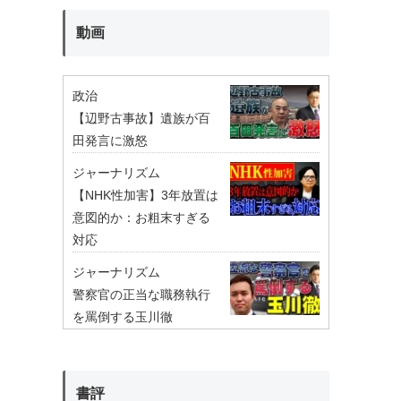
動画
政治
【辺野古事故】遺族が百
田発言に激怒
ジャーナリズム
【NHK性加害】3年放置は
意図的か：お粗末すぎる
対応
ジャーナリズム
警察官の正当な職務執行
を罵倒する玉川徹
書評