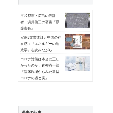
平和都市・広島の設計
者・浜井信三の著書『原
爆市長』
安保3文書改訂と中国の存
在感：『エネルギーの地
政学』を読みながら
コロナ対策は本当に正し
かったのか：青柳貞一郎
『臨床現場からみた新型
コロナの虚と実』
過去の記事