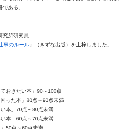
冊である。
研究所研究員
仕事のルール
』（きずな出版）を上梓しました。
おきたい本」90～100点
回った本」80点～90点未満
本」70点～80点未満
本」60点～70点未満
50点～60点未満