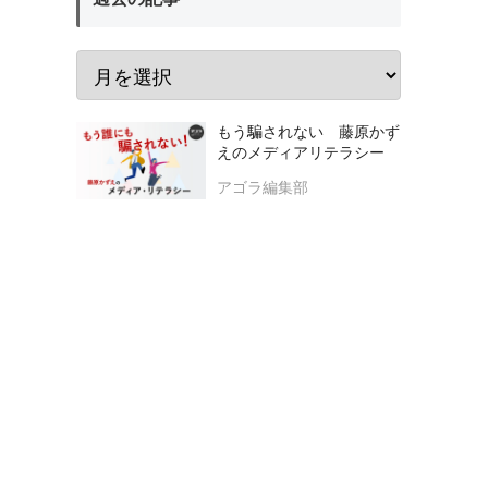
もう騙されない 藤原かず
えのメディアリテラシー
アゴラ編集部