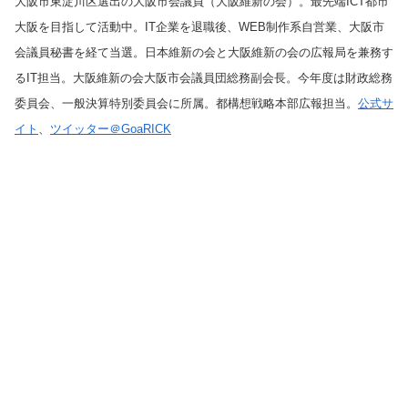
大阪市東淀川区選出の大阪市会議員（大阪維新の会）。最先端ICT都市
大阪を目指して活動中。IT企業を退職後、WEB制作系自営業、大阪市
会議員秘書を経て当選。日本維新の会と大阪維新の会の広報局を兼務す
るIT担当。大阪維新の会大阪市会議員団総務副会長。今年度は財政総務
委員会、一般決算特別委員会に所属。都構想戦略本部広報担当。
公式サ
イト
、
ツイッター＠GoaRICK