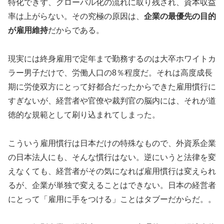
特化できず、グローバル化の流れに取り残され、資本収益
率は上がらない。その究極の原因は、
企業の最優先の目的
が雇用維持
だからである。
現実には終身雇用で定年まで勤務するのは大卒ホワイトカ
ラー男子だけで、労働人口の8％程度だ。それは高度成長
期に労使双方にとって好都合だったからできた雇用慣行に
すぎないが、経営者や官僚や裁判官の脳内には、それが道
徳的な規範として刷り込まれてしまった。
こういう雇用慣行は日本だけの特殊なもので、外資系企業
の日本法人にも、そんな慣行はない。逆にいうと法律を変
えなくても、経営者がその気になれば雇用慣行は変えられ
るが、企業が単独で変えることはできない。日本の経営者
にとって「雇用に手をつける」ことはタブーだからだ。。