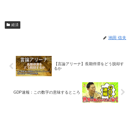
経済
池田 信夫
【言論アリーナ】長期停滞をどう脱却す
るか
GDP速報：この数字の意味するところ