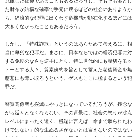
克服した社会であることもあるだろうし、そもそも落とし
た財布が結構な確率で手元に戻るほどの社会のありようか
ら、経済的な犯罪に出くわす危機感が顕在化するほどには
大きくなかったこともあるだろう。
しかし、「特殊詐欺」というのはあらためて考えるに、相
当に卑劣な犯罪だ。まさに、日本ならではの経済犯罪に対
する免疫のなさを逆手にとり、特に世代的にも親切をモッ
トーとする人々、質素倹約を旨として蓄えた老後資金を無
慈悲にも奪い取ろうという、ゲスもここに極まるという犯
罪だ。
警察関係者も撲滅にやっきになっているだろうが、残念な
がら延々となくならない。その背景に、社会の怒りが沸点
レベルにまったく遠く、極端に言えば「命まで取られたわ
けではない」的な生ぬるさがないとは言えないのではない