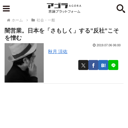
ホーム
社会・一般
闇営業。日本を「さもしく」する”反社”こそ
を憎む
2019.07.06 06:00
秋月 涼佑