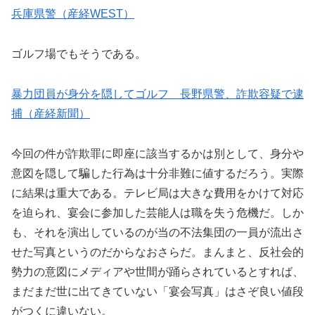
兵庫県警（産経WEST）
ゴルフ場でもそうである。
暴力団員が身分を隠してゴルフ 長野県警、詐欺容疑で逮
捕（産経新聞）
今回の件が詐欺罪に即座に該当するかは別として、身分や
意図を隠して騙した行為は十分非難に値するだろう。実際
に結果は重大である。テレビ局は大きな費用をかけて対応
を迫られ、宴会に参加した芸能人は職を失う危機だ。しか
も、それを演出しているのが当の不法集団の一員が流出さ
せた写真というのだからなおさらだ。まんまと、反社会的
勢力の意図にメディアや世間が踊らされているとすれば、
まだまだ世に出てきていない「宴会写真」はさぞ良い値段
がつくに違いない。