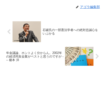
アゴラ編集部
石破氏の一部憲法学者への絶対忠誠心を
いぶかる
年金議論、ホントよく分からん。2002年
の経済同友会案がベストと思うのですが -
-- 榎本 洋