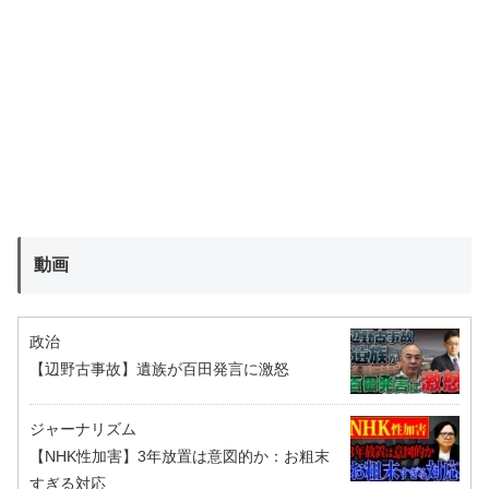
動画
政治
【辺野古事故】遺族が百田発言に激怒
ジャーナリズム
【NHK性加害】3年放置は意図的か：お粗末
すぎる対応