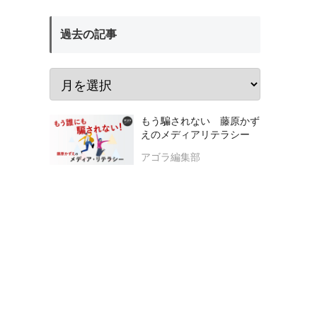
過去の記事
もう騙されない 藤原かず
えのメディアリテラシー
アゴラ編集部