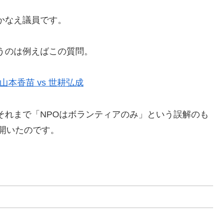
かなえ議員です。
うのは例えばこの質問。
山本香苗 vs 世耕弘成
それまで「NPOはボランティアのみ」という誤解のも
開いたのです。