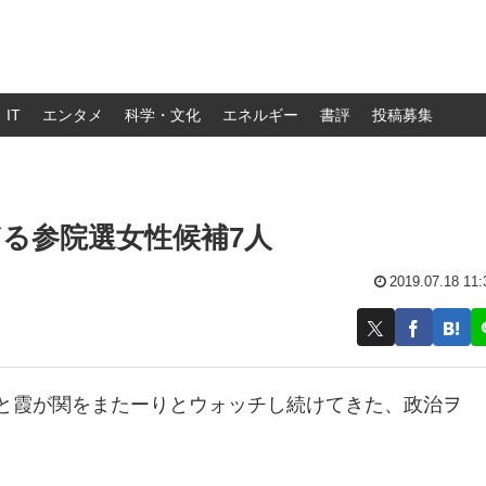
IT
エンタメ
科学・文化
エネルギー
書評
投稿募集
る参院選女性候補7人
2019.07.18 11:
町と霞が関をまたーりとウォッチし続けてきた、政治ヲ