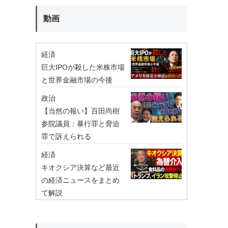
動画
経済
巨大IPOが殺した米株市場
と世界金融市場の今後
政治
【当然の報い】百田尚樹
参院議員：暴行罪と脅迫
罪で訴えられる
経済
キオクシア決算など最近
の経済ニュースをまとめ
て解説