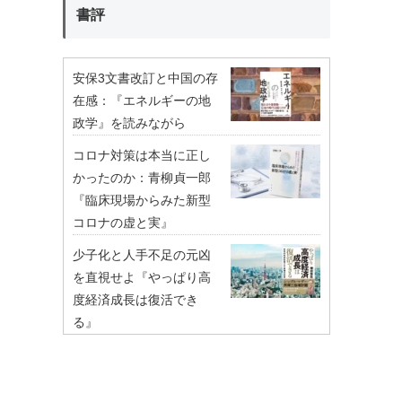
書評
安保3文書改訂と中国の存
在感：『エネルギーの地
政学』を読みながら
コロナ対策は本当に正し
かったのか：青柳貞一郎
『臨床現場からみた新型
コロナの虚と実』
少子化と人手不足の元凶
を直視せよ『やっぱり高
度経済成長は復活でき
る』