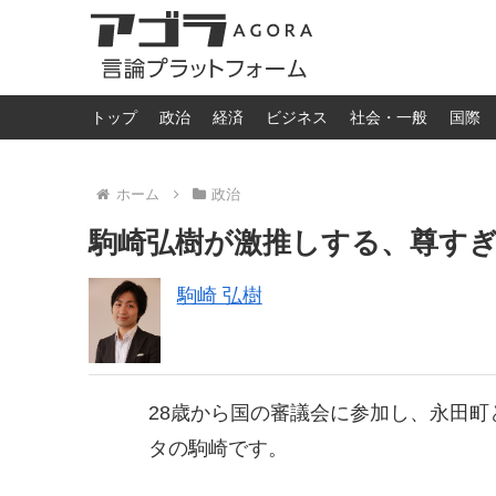
トップ
政治
経済
ビジネス
社会・一般
国際
ホーム
政治
駒崎弘樹が激推しする、尊すぎ
駒崎 弘樹
28歳から国の審議会に参加し、永田
タの駒崎です。