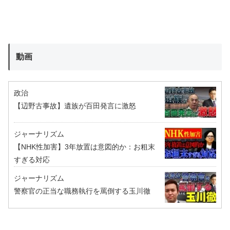
動画
政治
【辺野古事故】遺族が百田発言に激怒
ジャーナリズム
【NHK性加害】3年放置は意図的か：お粗末
すぎる対応
ジャーナリズム
警察官の正当な職務執行を罵倒する玉川徹