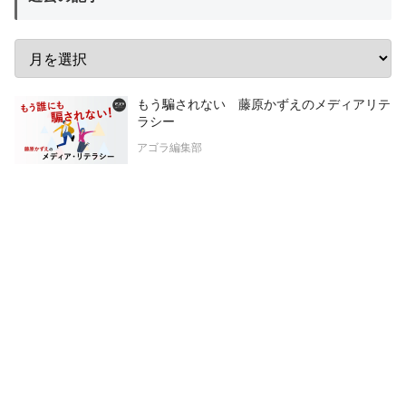
もう騙されない 藤原かずえのメディアリテ
ラシー
アゴラ編集部