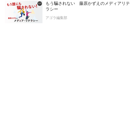
もう騙されない 藤原かずえのメディアリテ
ラシー
アゴラ編集部