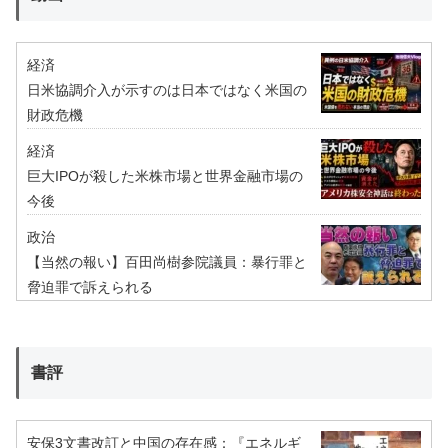
経済
日米協調介入が示すのは日本ではなく米国の
財政危機
経済
巨大IPOが殺した米株市場と世界金融市場の
今後
政治
【当然の報い】百田尚樹参院議員：暴行罪と
脅迫罪で訴えられる
書評
安保3文書改訂と中国の存在感：『エネルギ