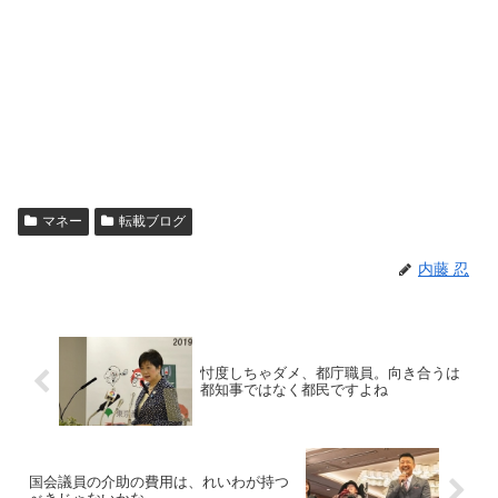
マネー
転載ブログ
内藤 忍
忖度しちゃダメ、都庁職員。向き合うは
都知事ではなく都民ですよね
国会議員の介助の費用は、れいわが持つ