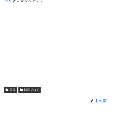
ちら
をご覧ください。
国際
転載ブログ
中田 宏