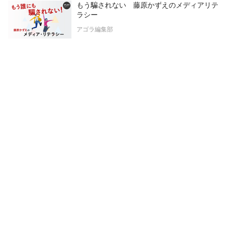
もう騙されない 藤原かずえのメディアリテ
ラシー
アゴラ編集部