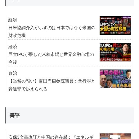
経済
日米協調介入が示すのは日本ではなく米国の
財政危機
経済
巨大IPOが殺した米株市場と世界金融市場の
今後
政治
【当然の報い】百田尚樹参院議員：暴行罪と
脅迫罪で訴えられる
書評
安保3文書改訂と中国の存在感：『エネルギ