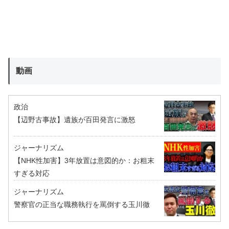
動画
政治
【辺野古事故】遺族が百田発言に激怒
ジャーナリズム
【NHK性加害】3年放置は意図的か：お粗末
すぎる対応
ジャーナリズム
警察官の正当な職務執行を罵倒する玉川徹