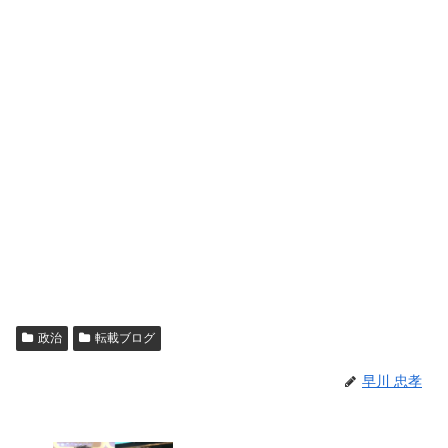
政治
転載ブログ
早川 忠孝