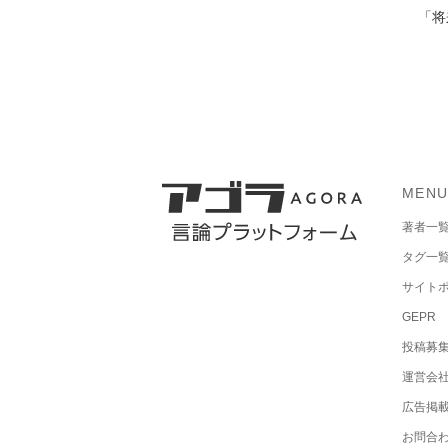
「将
MEN
著者一
タグ一
サイト
GEPR
投稿募
運営会
広告掲
お問合