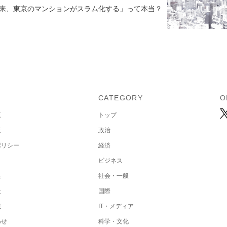
来、東京のマンションがスラム化する」って本当？
U
CATEGORY
O
覧
トップ
覧
政治
ポリシー
経済
ビジネス
集
社会・一般
社
国際
載
IT・メディア
わせ
科学・文化