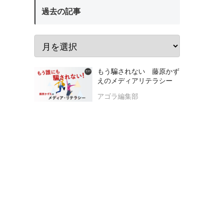
過去の記事
もう騙されない 藤原かず
えのメディアリテラシー
アゴラ編集部