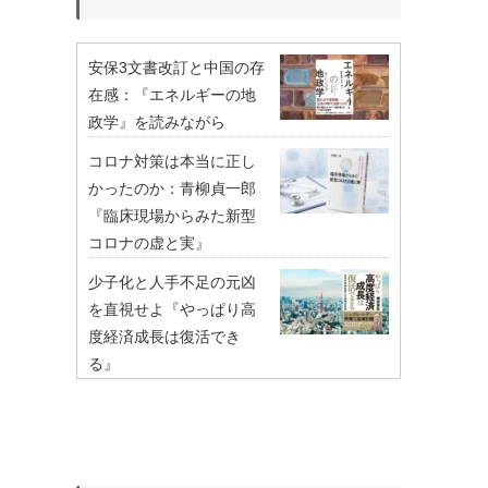
安保3文書改訂と中国の存
在感：『エネルギーの地
政学』を読みながら
コロナ対策は本当に正し
かったのか：青柳貞一郎
『臨床現場からみた新型
コロナの虚と実』
少子化と人手不足の元凶
を直視せよ『やっぱり高
度経済成長は復活でき
る』