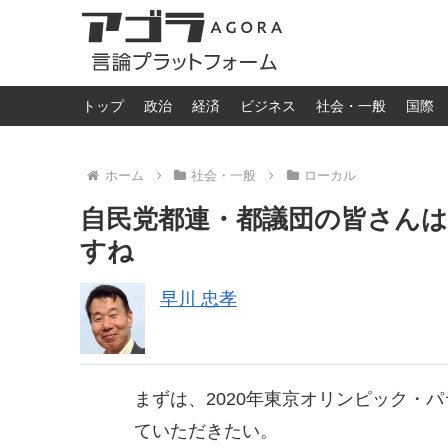
トップ
政治
経済
ビジネス
社会・一般
国際
ホーム
社会・一般
ローカル
自民党都連・都議団の皆さん
すね
早川 忠孝
まずは、2020年東京オリンピック・
ていただきたい。