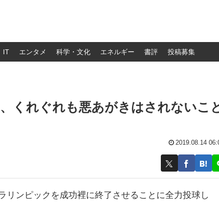
IT
エンタメ
科学・文化
エネルギー
書評
投稿募集
は、くれぐれも悪あがきはされないこ
2019.08.14 06:
パラリンピックを成功裡に終了させることに全力投球し