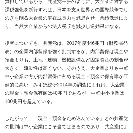
負担しているから、共産党主張のように、大企業に対する
課税強化を断行すれば、日本を支え世界との国際競争でし
のぎを削る大企業の潜在成長力を減退させ、業績低迷によ
り、当然大企業からの法人税収も減少し逆効果になる。
後者についても、共産党は、2017年度446兆円（財務省発
表）の企業内部留保を強く批判するが、内部留保は現金や
預金よりも、土地・建物、機械設備など固定資産の割合が
大きく、流動性は高くない。そのうえ、大企業よりも中堅
中小企業の方が内部留保に占める現金・預金の保有率が圧
倒的に高い。みずほ総研2014年の調査によれば、大企業
の現金・預金保有額は40兆円であるが、中堅中小企業は
100兆円を超えている。
したがって、「現金・預金をため込んでいる」との共産党
の批判は中小企業にこそ当てはまるのであり、共産党によ