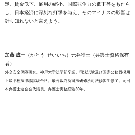
迷、賃金低下、雇用の縮小、国際競争力の低下等をもたら
し、日本経済に深刻な打撃を与え、そのマイナスの影響は
計り知れないと言えよう。
—
加藤 成一
（かとう せいいち）元弁護士（弁護士資格保有
者）
外交安全保障研究。神戸大学法学部卒業。司法試験及び国家公務員採用
上級甲種法律職試験合格。最高裁判所司法研修所司法修習生修了。元日
本弁護士連合会代議員。弁護士実務経験30年。