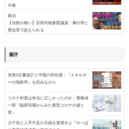
今後
政治
【当然の報い】百田尚樹参院議員：暴行罪と
脅迫罪で訴えられる
書評
安保3文書改訂と中国の存在感：『エネルギ
ーの地政学』を読みながら
コロナ対策は本当に正しかったのか：青柳貞
一郎『臨床現場からみた新型コロナの虚と
実』
少子化と人手不足の元凶を直視せよ『やっぱ