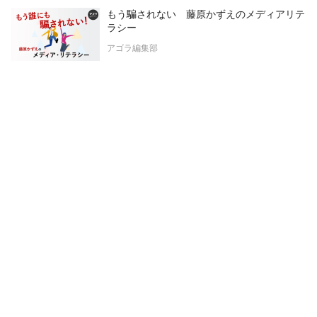
もう騙されない 藤原かずえのメディアリテ
ラシー
アゴラ編集部