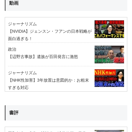
動画
ジャーナリズム
【NVIDIA】ジェンスン・フアンの日本戦略が
面白過ぎる！
政治
【辺野古事故】遺族が百田発言に激怒
ジャーナリズム
【NHK性加害】3年放置は意図的か：お粗末
すぎる対応
書評