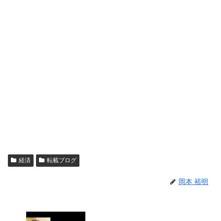
経済
転載ブログ
岡本 裕明