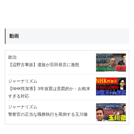
動画
政治
【辺野古事故】遺族が百田発言に激怒
ジャーナリズム
【NHK性加害】3年放置は意図的か：お粗末
すぎる対応
ジャーナリズム
警察官の正当な職務執行を罵倒する玉川徹