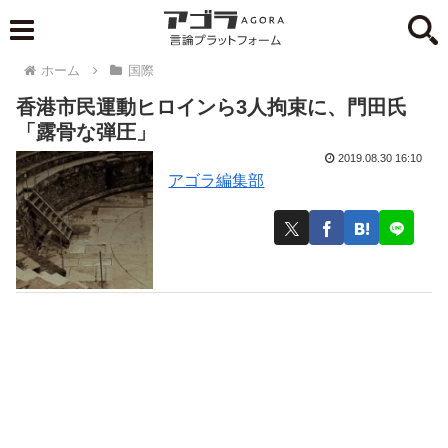
ホーム
国際
香港市民運動ヒロインら3人拘束に、門田氏
「露骨な弾圧」
2019.08.30 16:10
アゴラ編集部