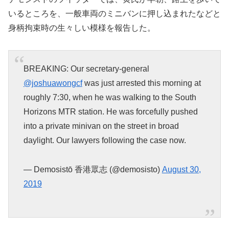
いるところを、一般車両のミニバンに押し込まれたなどと
身柄拘束時の生々しい模様を報告した。
BREAKING: Our secretary-general
@joshuawongcf
was just arrested this morning at
roughly 7:30, when he was walking to the South
Horizons MTR station. He was forcefully pushed
into a private minivan on the street in broad
daylight. Our lawyers following the case now.
— Demosistō 香港眾志 (@demosisto)
August 30,
2019