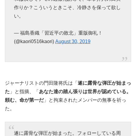
作りか？こういうときこそ、冷静さを保って欲し
い。
— 福島香織「習近平の敗北」重版御礼！
(@kaori0516kaori)
August 30, 2019
ジャーナリストの門田隆将氏は「
遂に露骨な弾圧が始まっ
た
」と指摘、「
あなた達の踏ん張りは世界が認めている。
頼む、命が第一だ
」と拘束されたメンバーの無事を祈っ
た。
遂に露骨な弾圧が始まった。フォローしている周