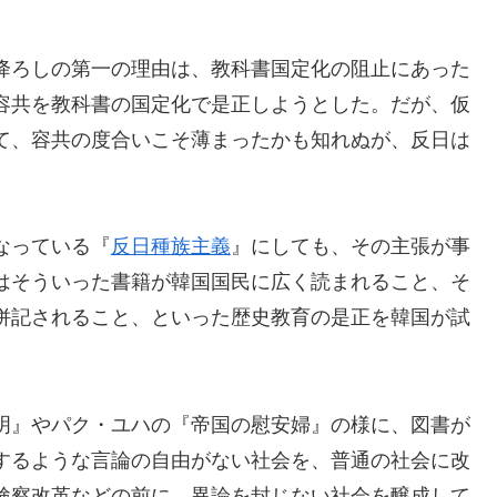
降ろしの第一の理由は、教科書国定化の阻止にあった
容共を教科書の国定化で是正しようとした。だが、仮
て、容共の度合いこそ薄まったかも知れぬが、反日は
なっている『
反日種族主義
』にしても、その主張が事
はそういった書籍が韓国国民に広く読まれること、そ
併記されること、といった歴史教育の是正を韓国が試
明』やパク・ユハの『帝国の慰安婦』の様に、図書が
するような言論の自由がない社会を、普通の社会に改
検察改革などの前に、異論を封じない社会を醸成して