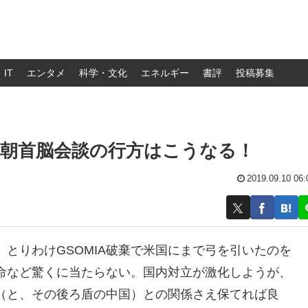
IT
エンタメ
科学・文化
エネルギー
書評
投稿募集
米朝首脳会談の行方はこうなる！
2019.09.10 06:
とりわけGSOMIA破棄で米国にまで弓を引いたのを
命など驚くに当たらない。国内対立が激化しようが、
（と、その後ろ盾の中国）との関係さえ保てれば良