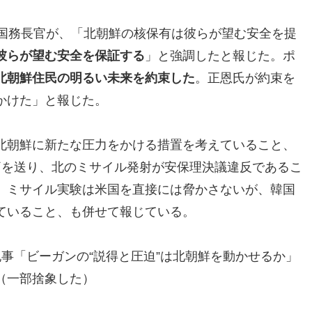
オ国務長官が、「北朝鮮の核保有は彼らが望む安全を提
彼らが望む安全を保証する
」と強調したと報じた。ポ
北朝鮮住民の明るい未来を約束した
。正恩氏が約束を
かけた」と報じた。
北朝鮮に新たな圧力をかける措置を考えていること、
簡を送り、北のミサイル発射が安保理決議違反であるこ
、ミサイル実験は米国を直接には脅かさないが、韓国
ていること、も併せて報じている。
事「ビーガンの“説得と圧迫”は北朝鮮を動かせるか」
（一部捨象した）