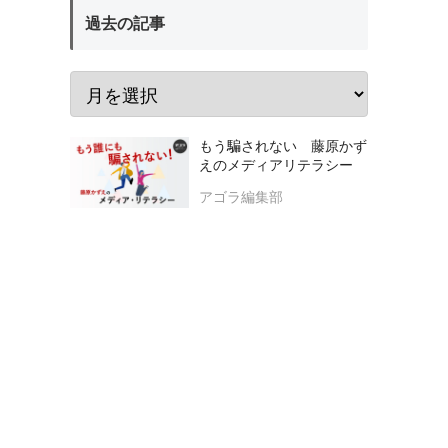
過去の記事
もう騙されない 藤原かず
えのメディアリテラシー
アゴラ編集部