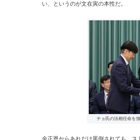
い、というのが文在寅の本性だ。
チョ氏の法相任命を強行
金正恩からあれだけ罵倒されても、ス