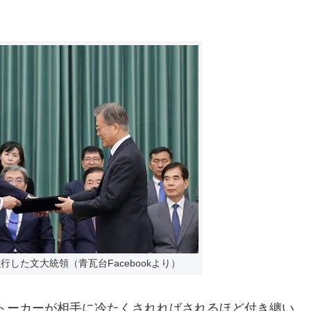
した文大統領（青瓦台Facebookより）
トーカーが相手に冷たくされればされるほど付き纏い