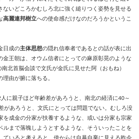
さないどころかむしろ北に強く縋りつく姿勢を見せる
な
高麗連邦樹立
への使命感だけなのだろうかというこ
。
金日成の
主体思想
の隠れ信奉者であるとの話が表に出
の金王朝は、オウム信者にとっての麻原彰晃のような
での南北首脳会談で文氏が金氏に見せた阿（おもね）
の理由が腑に落ちる。
2人に親子ほど年齢差があろうと、南北の経済に40～
格差があろうと、文氏にとっては問題でない。むしろ没
家を成金の分家が扶養するような、或いは分家も宗家
ベルまで落魄しようとするような、そういったことを
していると考えると、傍からは自暴自棄に見える昨今