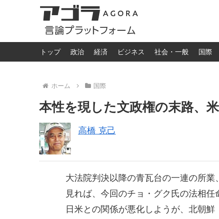
トップ
政治
経済
ビジネス
社会・一般
国際
ホーム
国際
本性を現した文政権の末路、
高橋 克己
大法院判決以降の青瓦台の一連の所業、
見れば、今回のチョ・グク氏の法相任
日米との関係が悪化しようが、北朝鮮