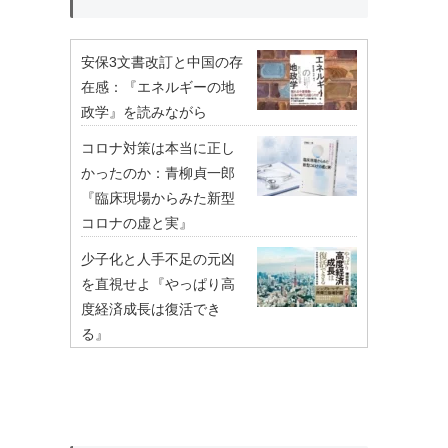
安保3文書改訂と中国の存
在感：『エネルギーの地
政学』を読みながら
コロナ対策は本当に正し
かったのか：青柳貞一郎
『臨床現場からみた新型
コロナの虚と実』
少子化と人手不足の元凶
を直視せよ『やっぱり高
度経済成長は復活でき
る』