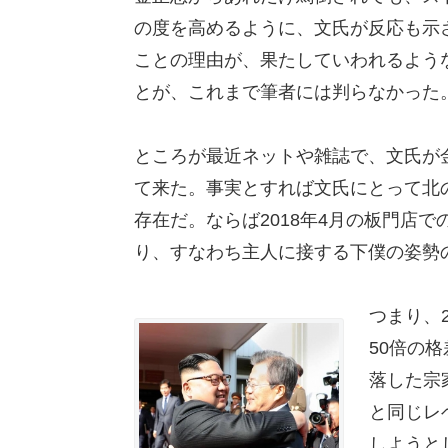
の度を高めるように、文氏が反応も示
ことの理由が、果たしていわれるよう
とが、これまで筆者には判らなかった
ところが最近ネットや雑誌で、文氏が
て来た。事実とすれば文氏にとって北
存在だ。ならば2018年4月の板門店
り、すなわち主人に接する下僕の姿勢
つまり、
50倍の
落した宗
と同じレ
しようと