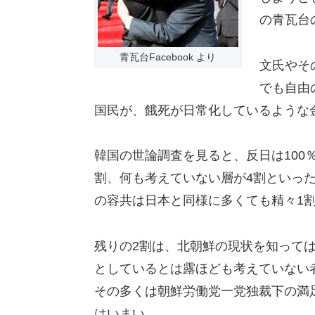
の青瓦台
青瓦台Facebook より
文氏やそ
でも自由
国民が、餓死が日常化しているような
韓国の世論調査を見ると、反日は100
割、何も考えていない層が4割といっ
の容共は日本と同様に多くても精々1
残りの2割は、北朝鮮の現状を知って
としているとは露ほども考えていない
その多くは朝鮮労働党一党独裁下の満
はいまい。