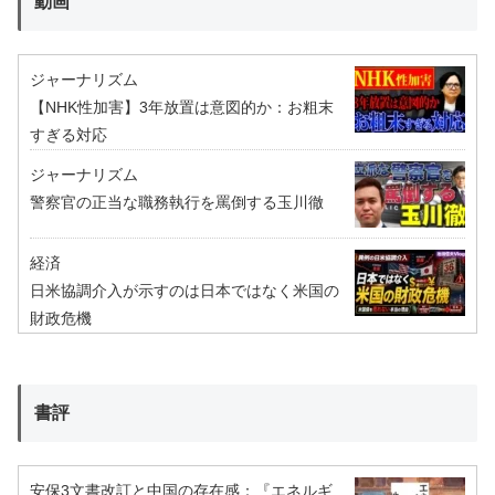
動画
ジャーナリズム
【NHK性加害】3年放置は意図的か：お粗末
すぎる対応
ジャーナリズム
警察官の正当な職務執行を罵倒する玉川徹
経済
日米協調介入が示すのは日本ではなく米国の
財政危機
書評
安保3文書改訂と中国の存在感：『エネルギ