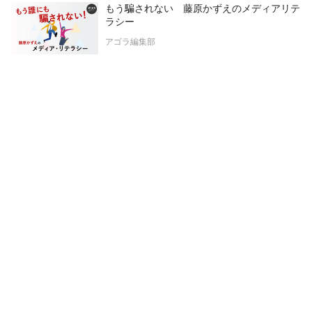
もう騙されない 藤原かずえのメディアリテ
ラシー
アゴラ編集部