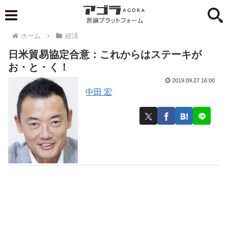
ホーム
経済
日米貿易協定合意：これからはステーキが
お・と・く！
2019.09.27 16:00
中田 宏