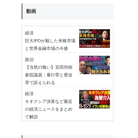
動画
経済
巨大IPOが殺した米株市場
と世界金融市場の今後
政治
【当然の報い】百田尚樹
参院議員：暴行罪と脅迫
罪で訴えられる
経済
キオクシア決算など最近
の経済ニュースをまとめ
て解説