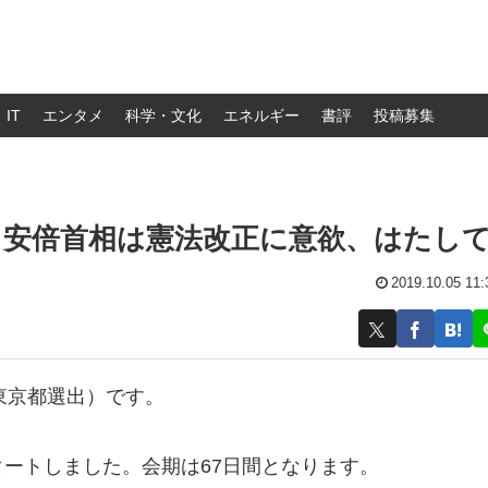
IT
エンタメ
科学・文化
エネルギー
書評
投稿募集
。安倍首相は憲法改正に意欲、はたし
2019.10.05 11:
 東京都選出）です。
タートしました。会期は67日間となります。