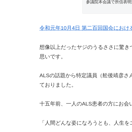
参議院本会議で所信表明
令和元年10月4日 第二百回国会にお
想像以上だったヤジのうるささに驚き
思いです。
ALSの話題から特定議員（舩後靖彦
ておりました。
十五年前、一人のALS患者の方にお会
「人間どんな姿になろうとも、人生を