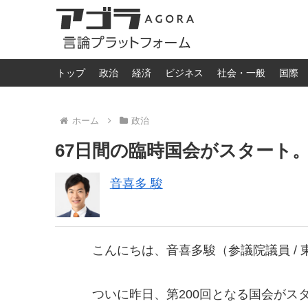
トップ
政治
経済
ビジネス
社会・一般
国際
ホーム
政治
67日間の臨時国会がスタート
音喜多 駿
こんにちは、音喜多駿（参議院議員 /
ついに昨日、第200回となる国会がス