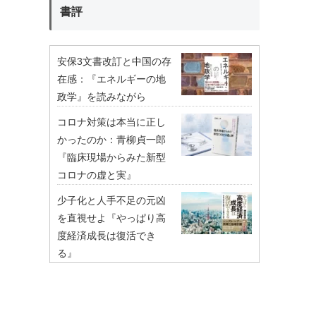
書評
安保3文書改訂と中国の存
在感：『エネルギーの地
政学』を読みながら
コロナ対策は本当に正し
かったのか：青柳貞一郎
『臨床現場からみた新型
コロナの虚と実』
少子化と人手不足の元凶
を直視せよ『やっぱり高
度経済成長は復活でき
る』