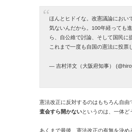
ほんとヒドイな。改憲議論におい
気ないんだから。100年経っても
ら、自公維で討論、そして国民に
これまで一度も自国の憲法に投票
— 吉村洋文（大阪府知事） (@hiroyo
憲法改正に反対するのはもちろん自由
査会すら開かない
というのは、一体ど
あくまで最後、憲法改正の有無を決め