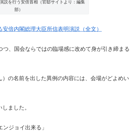
演説を行う安倍首相（官邸サイトより：編集
部）
ける安倍内閣総理大臣所信表明演説（全文）
つつ、国会ならではの臨場感に改めて身が引き締まる
さん）の名前を出した異例の内容には、会場がどよめい
いしました。
エンジョイ出来る」