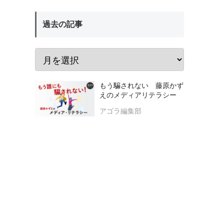
過去の記事
もう騙されない 藤原かず
えのメディアリテラシー
アゴラ編集部