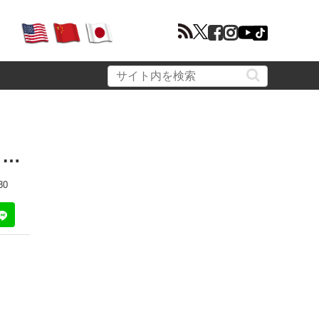
て…
30